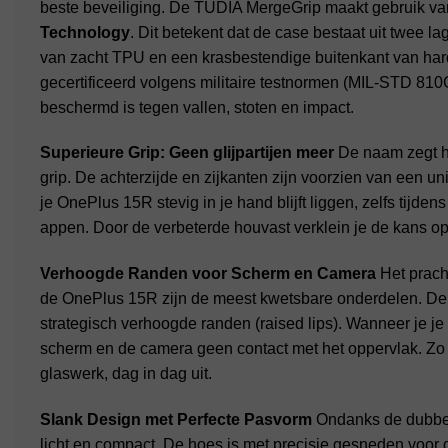
beste beveiliging. De TUDIA MergeGrip maakt gebruik va
Technology
. Dit betekent dat de case bestaat uit twee
van zacht TPU en een krasbestendige buitenkant van har
gecertificeerd volgens militaire testnormen (MIL-STD 810
beschermd is tegen vallen, stoten en impact.
Superieure Grip: Geen glijpartijen meer
De naam zegt he
grip. De achterzijde en zijkanten zijn voorzien van een uniek
je OnePlus 15R stevig in je hand blijft liggen, zelfs tijde
appen. Door de verbeterde houvast verklein je de kans op 
Verhoogde Randen voor Scherm en Camera
Het prach
de OnePlus 15R zijn de meest kwetsbare onderdelen. De
strategisch verhoogde randen (raised lips). Wanneer je je t
scherm en de camera geen contact met het oppervlak. Zo 
glaswerk, dag in dag uit.
Slank Design met Perfecte Pasvorm
Ondanks de dubbel
licht en compact. De hoes is met precisie gesneden voor