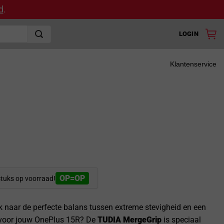
d
.
LOGIN
Klantenservice
OP=OP
stuks op voorraad!
k naar de perfecte balans tussen extreme stevigheid en een
 voor jouw OnePlus 15R? De
TUDIA MergeGrip
is speciaal