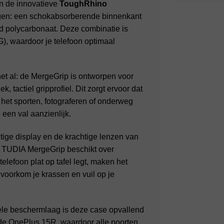
n de innovatieve
ToughRhino
 lagen: een schokabsorberende binnenkant
d polycarbonaat. Deze combinatie is
G), waardoor je telefoon optimaal
t al: de MergeGrip is ontworpen voor
, tactiel gripprofiel. Dit zorgt ervoor dat
ns het sporten, fotograferen of onderweg
een val aanzienlijk.
tige display en de krachtige lenzen van
 TUDIA MergeGrip beschikt over
elefoon plat op tafel legt, maken het
voorkom je krassen en vuil op je
e beschermlaag is deze case opvallend
 de OnePlus 15R, waardoor alle poorten,