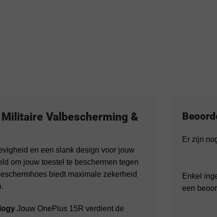
Militaire Valbescherming &
Beoord
Er zijn n
tevigheid en een slank design voor jouw
eld om jouw toestel te beschermen tegen
 beschermhoes biedt maximale zekerheid
Enkel ing
.
een beoor
logy
Jouw OnePlus 15R verdient de