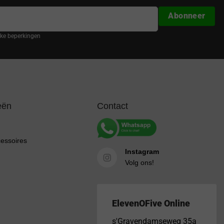
Abonneer
ijke beperkingen
eën
Contact
cessoires
Instagram
Volg ons!
ElevenOFive Online
s'Gravendamseweg 35a