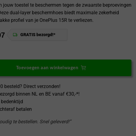
m jouw toestel te beschermen tegen de zwaarste beproevingen
Deze dual-layer beschermhoes biedt maximale zekerheid
akke profiel van je OnePlus 15R te verliezen.
97
GRATIS bezorgd!*
15R case MergeGrip Zwart - Dual Layer aantal
Toevoegen aan winkelwagen
0 besteld? Direct verzonden!
ezorgd binnen NL en BE vanaf €30,-*!
 bedenktijd
achteraf betalen
udig te bestellen. Snel geleverd!”