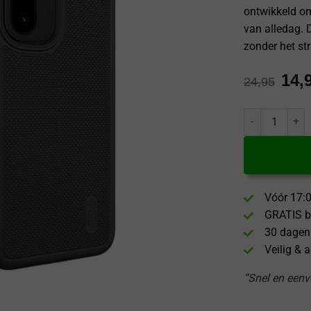
ontwikkeld o
van alledag. 
zonder het str
14,
24,95
Tudia OnePlus 
Vóór 17:0
GRATIS b
30 dagen
Veilig & 
“Snel en eenvo