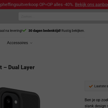
pheffingsuitverkoop OP=OP alles -40%.
Bekijk ons aanbo
Zoeken
naar:
aal na levering!
30 dagen bedenktijd!
Rustig bekijken.
Accessoires
 – Dual Layer
Laatste 
Ben je op zoe
slank design