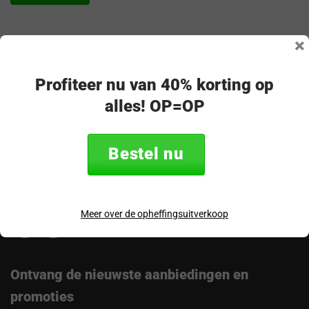
×
Vragen? Neem gerust contact
Profiteer nu van 40% korting op
op!
alles! OP=OP
Merel - klantenservice
Bestel nu
Volg ons
Meer over de opheffingsuitverkoop
Ontvang de nieuwste aanbiedingen en
promoties