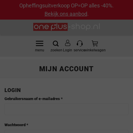
Opheffingsuitverkoop OP=OP alles -40%.
Bekijk ons aanbod
.
Ga
naar
inhoud
Login
MIJN ACCOUNT
LOGIN
Vereist
Gebruikersnaam of e-mailadres
*
Vereist
Wachtwoord
*