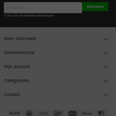
E-
Abonneer
mailadres
* Lees hier de wettelijke beperkingen
Meer informatie
Klantenservice
Mijn account
Categorieën
Contact
PayPal
IDeal
Bank
Bancontact
Maestro
Klarna
Maste