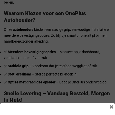
bellen.
Waarom Kiezen voor een OnePlus
Autohouder?
Onze
autohouders
bieden een stevige grip, eenvoudige installatie en
meerdere bevestigingsopties. Zo blijft je smartphone altijd binnen
handbereik zonder afleiding.
✅
Meerdere bevestigingsopties
– Monteer op je dashboard,
ventilatierooster of voorruit
✅
Stabiele grip
– Voorkomt dat je telefoon wegglijdt of trilt
✅
360° draaibaar
– Stel de perfecte kijkhoek in
✅
Opties met draadloze oplader
– Laad je OnePlus onderweg op
Snelle Levering – Vandaag Besteld, Morgen
in Huis!
×
Bestel je jouw
OnePlus autohouder
op werkdagen vóór 17:00
, dan