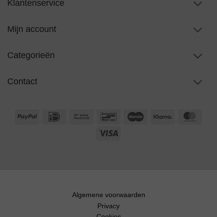
Klantenservice
Mijn account
Categorieën
Contact
PayPal
IDeal
Bank
Bancontact
Maestro
Klarna
Maste
Transfer
Visa
Algemene voorwaarden
Privacy
Cookies