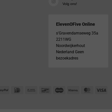
Volg ons!
ElevenOFive Online
s'Gravendamseweg 35a
2211WG
Noordwijkerhout
Nederland Geen
bezoekadres
PayPal
IDeal
Bank
Bancontact
Maestro
Klarna
MasterCar
Vis
Transfer