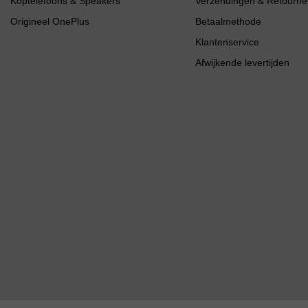
Koptelefoons & Speakers
Verzendingen & Retourne
Origineel OnePlus
Betaalmethode
Klantenservice
Afwijkende levertijden