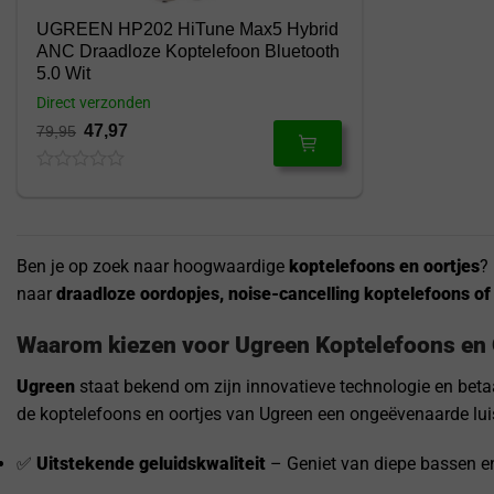
UGREEN HP202 HiTune Max5 Hybrid
ANC Draadloze Koptelefoon Bluetooth
5.0 Wit
Direct verzonden
47,97
79,95
0
out
of
5
Ben je op zoek naar hoogwaardige
koptelefoons en oortjes
?
naar
draadloze oordopjes, noise-cancelling koptelefoons o
Waarom kiezen voor Ugreen Koptelefoons en 
Ugreen
staat bekend om zijn innovatieve technologie en beta
de koptelefoons en oortjes van Ugreen een ongeëvenaarde luis
✅
Uitstekende geluidskwaliteit
– Geniet van diepe bassen e