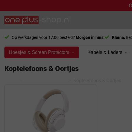
O
Ga
naar
inhoud
Op werkdagen vóór 17:00 besteld?
Morgen in huis!
Klarna.
Bet
Hoesjes & Screen Protectors
Kabels & Laders
Koptelefoons & Oortjes
Home
>
Overige Accessoires
>
Koptelefoons & Oortjes