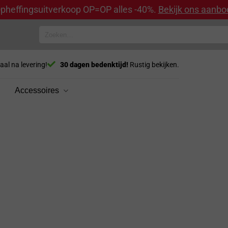
pheffingsuitverkoop OP=OP alles -40%.
Bekijk ons aanbo
Zoeken
naar:
aal na levering!
30 dagen bedenktijd!
Rustig bekijken.
Accessoires