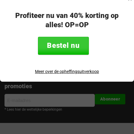
op!
Merel - klantenservice
Profiteer nu van 40% korting op
alles! OP=OP
Volg ons
Bestel nu
Meer over de opheffingsuitverkoop
Ontvang de nieuwste aanbiedingen en
promoties
E-
Abonneer
mailadres
* Lees hier de wettelijke beperkingen