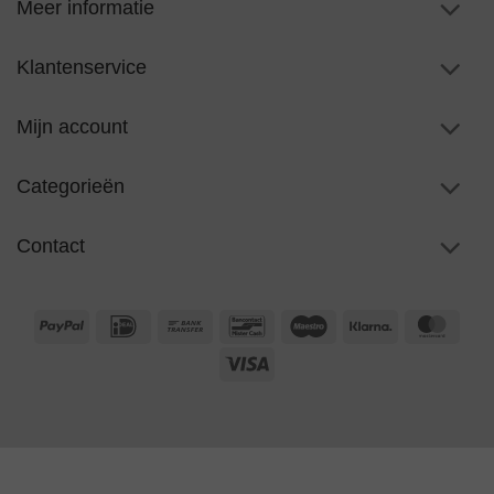
Meer informatie
Klantenservice
Mijn account
Categorieën
Contact
PayPal
IDeal
Bank
Bancontact
Maestro
Klarna
Maste
Transfer
Visa