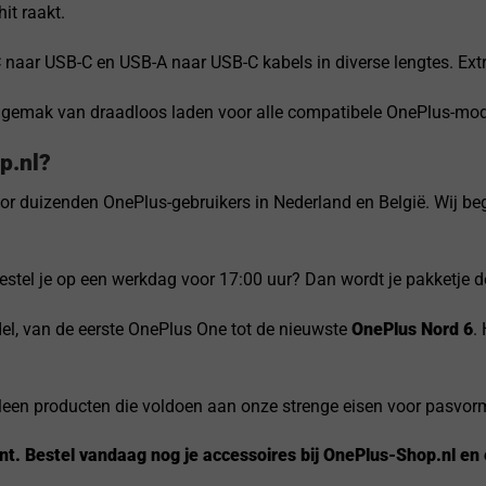
it raakt.
naar USB-C en USB-A naar USB-C kabels in diverse lengtes. Ext
gemak van draadloos laden voor alle compatibele OnePlus-mode
p.nl?
oor duizenden OnePlus-gebruikers in Nederland en België. Wij beg
stel je op een werkdag voor 17:00 uur? Dan wordt je pakketje 
el, van de eerste OnePlus One tot de nieuwste
OnePlus Nord 6
.
lleen producten die voldoen aan onze strenge eisen voor pasvo
t. Bestel vandaag nog je accessoires bij OnePlus-Shop.nl en e