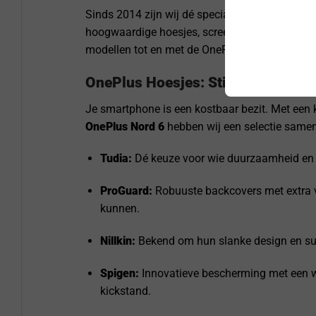
Sinds 2014 zijn wij dé specialist in Nederland
hoogwaardige hoesjes, screenprotectors en lade
modellen tot en met de OnePlus 8.
OnePlus Hoesjes: Stijlvolle Besc
Je smartphone is een kostbaar bezit. Met een 
OnePlus Nord 6
hebben wij een selectie same
Tudia:
Dé keuze voor wie duurzaamheid en d
ProGuard:
Robuuste backcovers met extra ve
kunnen.
Nillkin:
Bekend om hun slanke design en supe
Spigen:
Innovatieve bescherming met een we
kickstand.