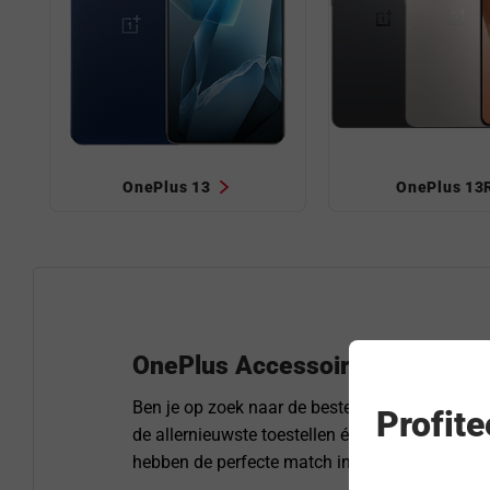
OnePlus 13
OnePlus 13
OnePlus Accessoires: Optimal
Ben je op zoek naar de beste accessoires voo
Profit
de allernieuwste toestellen én de klassiekers. 
hebben de perfecte match in huis.