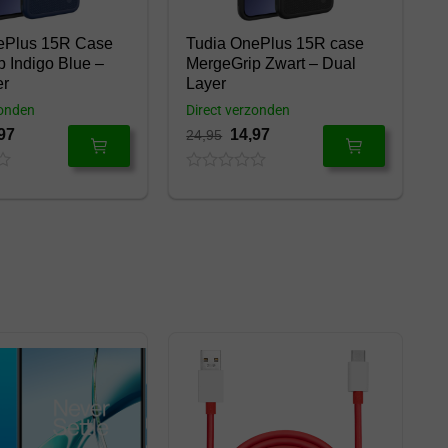
ePlus 15R Case
Tudia OnePlus 15R case
 Indigo Blue –
MergeGrip Zwart – Dual
er
Layer
zonden
Direct verzonden
97
14,97
24,95
0
out
of
5