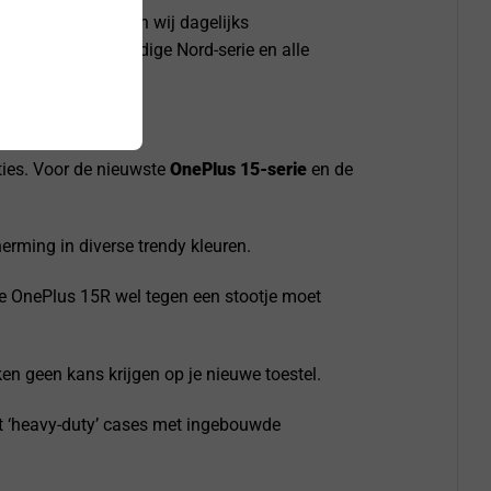
Den Haag) leveren wij dagelijks
 12, 12R, de volledige Nord-serie en alle
ties. Voor de nieuwste
OnePlus 15-serie
en de
rming in diverse trendy kleuren.
je OnePlus 15R wel tegen een stootje moet
n geen kans krijgen op je nieuwe toestel.
ot ‘heavy-duty’ cases met ingebouwde