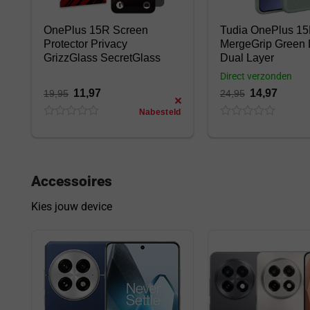
OnePlus 15R Screen
Tudia OnePlus 1
Protector Privacy
MergeGrip Green L
GrizzGlass SecretGlass
Dual Layer
Direct verzonden
11,97
14,97
19,95
24,95
Nabesteld
0
0
out
out
of
of
5
5
Accessoires
Kies jouw device