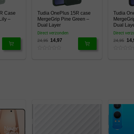
5R Case
Tudia OnePlus 15R case
Tudia On
ily –
MergeGrip Pine Green –
MergeGrip
Dual Layer
Dual Lay
Direct verzonden
Direct ver
14,97
14,
24,95
24,95
0
0
out
out
of
of
5
5