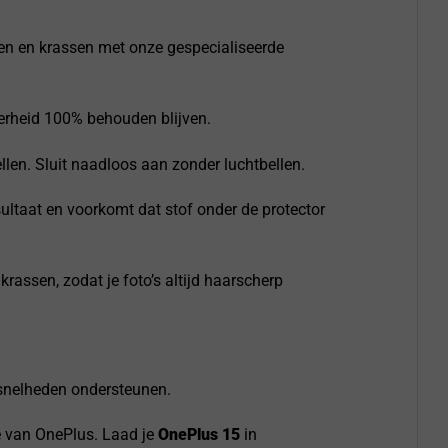
en en krassen met onze gespecialiseerde
derheid 100% behouden blijven.
en. Sluit naadloos aan zonder luchtbellen.
ultaat en voorkomt dat stof onder de protector
assen, zodat je foto’s altijd haarscherp
adsnelheden ondersteunen.
e van OnePlus. Laad je
OnePlus 15
in