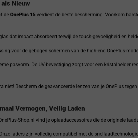
 als Nieuw
f de
OnePlus 15
verdient de beste bescherming. Voorkom barst
las dat impact absorbeert terwijl de touch-gevoeligheid en hel
ssing voor de gebogen schermen van de high-end OnePlus-modell
eme pasvorm. De UV-bevestiging zorgt voor een kristalhelder res
 niet! Bescherm de geavanceerde lenzen van je OnePlus tegen kr
imaal Vermogen, Veilig Laden
ij OnePlus-Shop.nl vind je oplaadaccessoires die de originele la
Onze laders zijn volledig compatibel met de snellaadtechnologi