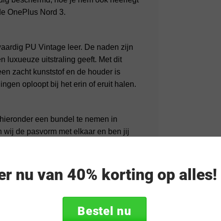
 de OnePlus Nord 3.
waardig PU Vintage leer. De naden zijn
 luxueuze uitstraling geeft. Met dit
en zacht kunststof en de houder is
en oploopt bij het erin of eruit halen.
m hieronder een bundel te nemen in
wij de pasvorm met elkaar en ben jij
.
eer nu van 40% korting op alles
Bestel nu