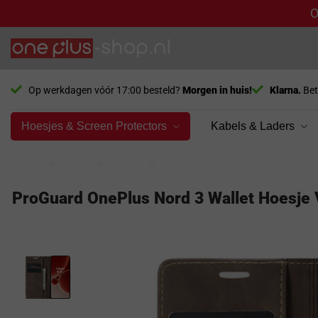
O
Ga
naar
inhoud
Op werkdagen vóór 17:00 besteld?
Morgen in huis!
Klarna.
Bet
Hoesjes & Screen Protectors
Kabels & Laders
Home
>
Model
>
Nord 3
>
Hoesjes
ProGuard OnePlus Nord 3 Wallet Hoesje 