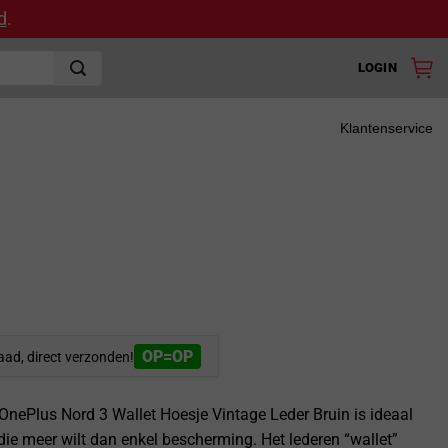
d
.
LOGIN
Klantenservice
OP=OP
aad, direct verzonden!
OnePlus Nord 3 Wallet Hoesje Vintage Leder Bruin is ideaal
die meer wilt dan enkel bescherming. Het lederen “wallet”