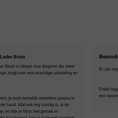
Beoord
 Leder Bruin
r Bruin is ideaal voor diegene die meer
Er zijn n
gn zorgt voor een prachtige uitstraling en
Enkel ing
een beoor
m, je kunt namelijk meerdere pasjes in
ij de hand. Wat ook erg handig is, is de
op, en kijk je films met gemak in
edig beschermd, hoe je hem ook neerlegt