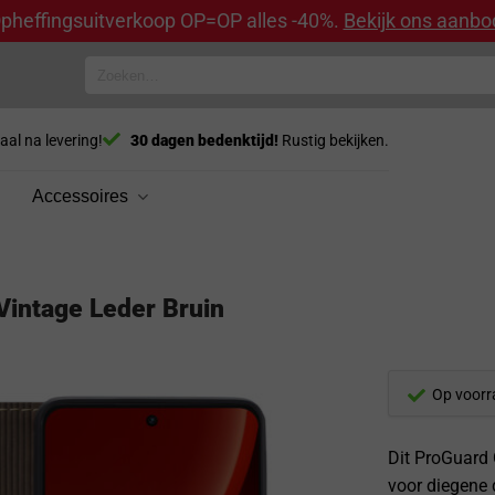
pheffingsuitverkoop OP=OP alles -40%.
Bekijk ons aanbo
Zoeken
naar:
aal na levering!
30 dagen bedenktijd!
Rustig bekijken.
Accessoires
Vintage Leder Bruin
Op voorr
Dit ProGuard 
voor diegene 