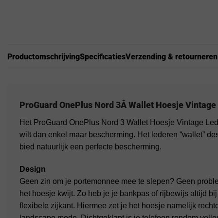
Productomschrijving
Specificaties
Verzending & retourneren
ProGuard
OnePlus Nord 3
Â Wallet Hoesje Vintage
Het ProGuard OnePlus Nord 3 Wallet Hoesje Vintage Lede
wilt dan enkel maar bescherming. Het lederen “wallet” desi
bied natuurlijk een perfecte bescherming.
Design
Geen zin om je portemonnee mee te slepen? Geen problee
het hoesje kwijt. Zo heb je je bankpas of rijbewijs altijd b
flexibele zijkant. Hiermee zet je het hoesje namelijk recht
landscape mode. Dichtgeklapt is je telefoon rondom voll