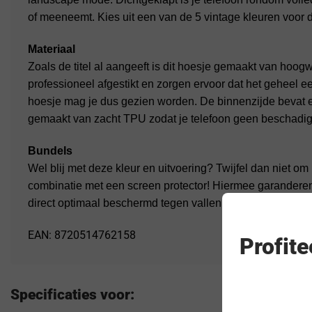
of meeneemt. Kies uit een van de 5 vintage kleuren voor
Materiaal
Zoals de titel al aangeeft is dit hoesje gemaakt van hoog
professioneel afgestikt en zorgen ervoor dat het geheel een
hoesje mag je dus gezien worden. De binnenzijde bevat e
gemaakt van zacht TPU zodat je telefoon geen beschadiging
Bundels
Wel blij met deze kleur en uitvoering? Twijfel dan niet o
combinatie met een screen protector! Hiermee garanderen 
direct optimaal beschermd tegen vallen, krassen en stoten
EAN: 8720514762158
Profit
Specificaties voor: