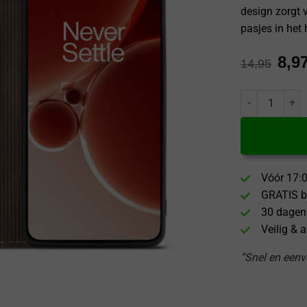
design zorgt 
pasjes in het 
8,9
14,95
ProGuard OnePl
Vóór 17:0
GRATIS b
30 dagen
Veilig & 
“Snel en eenvo