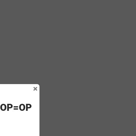
×
! OP=OP