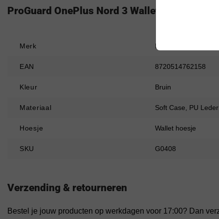
ProGuard OnePlus Nord 3 Wallet Hoesje Vint
Merk
ProGuard
EAN
8720514762158
Kleur
Bruin
Materiaal
Soft Case, PU Leder
Hoesje
Wallet hoesje
SKU
G0408
Verzending & retourneren
Bestel je jouw producten op werkdagen voor 17:00? Dan ver