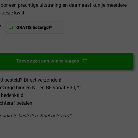
voor een prachtige uitstraling en daarnaast kun je meerdere
hoesje kwijt.
7
GRATIS bezorgd!*
us Nord 3 Wallet Hoesje Vintage Leder Bruin aantal
Toevoegen aan winkelwagen
0 besteld? Direct verzonden!
ezorgd binnen NL en BE vanaf €30,-*!
 bedenktijd
achteraf betalen
udig te bestellen. Snel geleverd!”