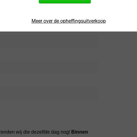
age Leder Bruin
Meer over de opheffingsuitverkoop
zenden wij die dezelfde dag nog!
Binnen