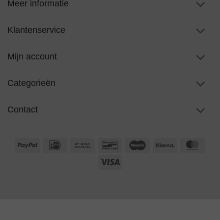
Meer informatie
Klantenservice
Mijn account
Categorieën
Contact
PayPal
IDeal
Bank
Bancontact
Maestro
Klarna
Maste
Transfer
Visa