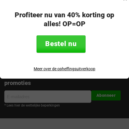
op!
Merel - klantenservice
Profiteer nu van 40% korting op
alles! OP=OP
Volg ons
Bestel nu
Meer over de opheffingsuitverkoop
Ontvang de nieuwste aanbiedingen en
promoties
E-
Abonneer
mailadres
* Lees hier de wettelijke beperkingen