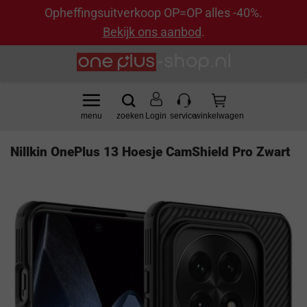
Opheffingsuitverkoop OP=OP alles -40%.
Bekijk ons aanbod
.
Ga
naar
inhoud
Login
Nillkin OnePlus 13 Hoesje CamShield Pro Zwart