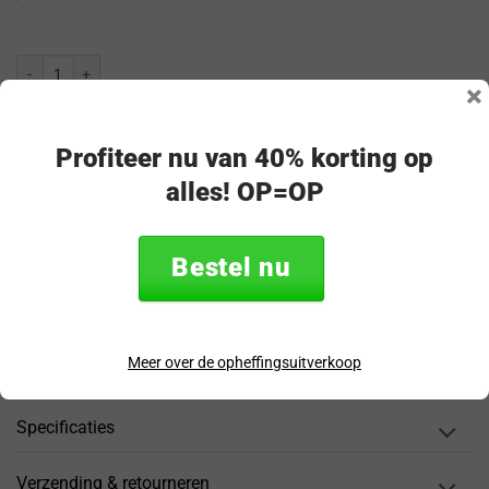
Nillkin OnePlus 13 Hoesje CamShield Pro Zwart aantal
×
Toevoegen aan winkelwagen
Profiteer nu van 40% korting op
alles! OP=OP
Vóór 17:00 besteld? Direct verzonden!
GRATIS bezorgd binnen NL en BE vanaf €30,-*!
30 dagen bedenktijd
Bestel nu
Veilig & achteraf betalen
“Snel en eenvoudig te bestellen. Snel geleverd!”
Meer over de opheffingsuitverkoop
Productomschrijving
Specificaties
Verzending & retourneren