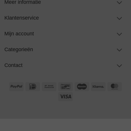
Meer informatie
Klantenservice
Mijn account
Categorieën
Contact
PayPal
IDeal
Bank
Bancontact
Maestro
Klarna
Maste
Transfer
Visa