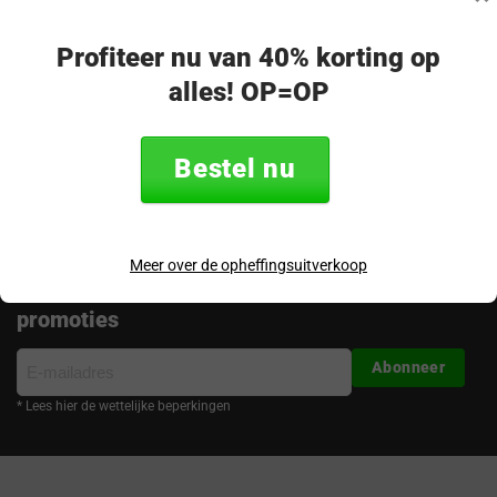
op!
Merel - klantenservice
Profiteer nu van 40% korting op
alles! OP=OP
Volg ons
Bestel nu
Meer over de opheffingsuitverkoop
Ontvang de nieuwste aanbiedingen en
promoties
E-
Abonneer
mailadres
* Lees hier de wettelijke beperkingen