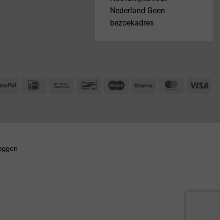
Nederland Geen
bezoekadres
PayPal
IDeal
Bank
Bancontact
Maestro
Klarna
MasterCar
Vis
Transfer
loggen