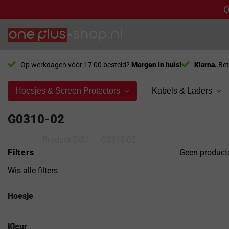
O
Ga
naar
inhoud
Op werkdagen vóór 17:00 besteld?
Morgen in huis!
Klarna.
Bet
Hoesjes & Screen Protectors
Kabels & Laders
G0310-02
Home
>
Product SKU
>
G0310-02
Filters
Geen producte
Wis alle filters
Hoesje
Kleur