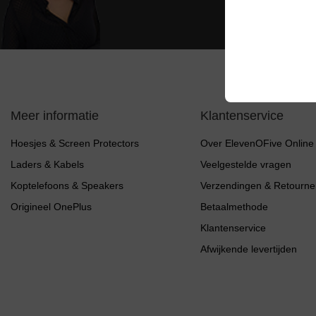
Meer informatie
Klantenservice
Hoesjes & Screen Protectors
Over ElevenOFive Online
Laders & Kabels
Veelgestelde vragen
Koptelefoons & Speakers
Verzendingen & Retourne
Origineel OnePlus
Betaalmethode
Klantenservice
Afwijkende levertijden