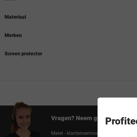
Materiaal
Merken
Screen protector
Vragen? Neem gerust contact 
Profit
Merel - klantenservice