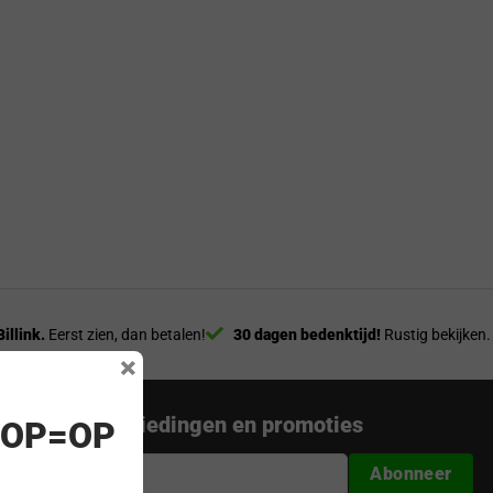
Billink.
Eerst zien, dan betalen!
30 dagen bedenktijd!
Rustig bekijken.
×
nieuwste aanbiedingen en promoties
! OP=OP
Abonneer