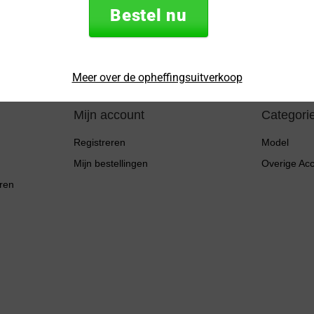
mailadres
Bestel nu
* Lees hier de wettel
Meer over de opheffingsuitverkoop
Mijn account
Categori
Registreren
Model
Mijn bestellingen
Overige Ac
ren