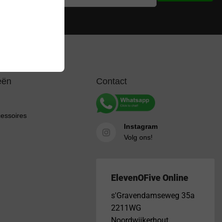
ijke beperkingen
eën
Contact
cessoires
Instagram
Volg ons!
ElevenOFive Online
s'Gravendamseweg 35a
2211WG
Noordwijkerhout