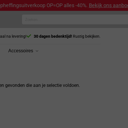
pheffingsuitverkoop OP=OP alles -40%.
Bekijk ons aanbo
Zoeken
naar:
aal na levering!
30 dagen bedenktijd!
Rustig bekijken.
Accessoires
n gevonden die aan je selectie voldoen.