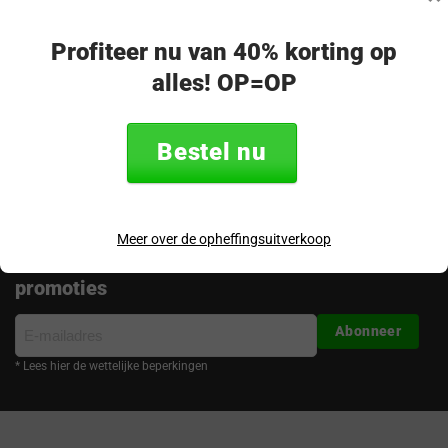
op!
Merel - klantenservice
Profiteer nu van 40% korting op
alles! OP=OP
Volg ons
Bestel nu
Meer over de opheffingsuitverkoop
Ontvang de nieuwste aanbiedingen en
promoties
E-
Abonneer
mailadres
* Lees hier de wettelijke beperkingen