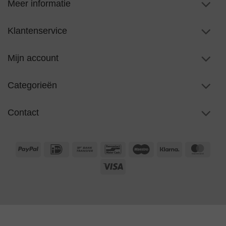
Meer informatie
Klantenservice
Mijn account
Categorieën
Contact
PayPal
IDeal
Bank
Bancontact
Maestro
Klarna
Maste
Transfer
Visa