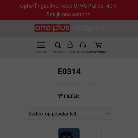
Opheffingsuitverkoop OP=OP alles -40%.
Bekijk ons aanbod
.
Ga
naar
inhoud
Login
E0314
Home
>
Product SKU
>
E0314
FILTER