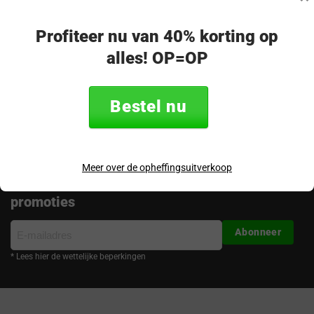
op!
Merel - klantenservice
Profiteer nu van 40% korting op
alles! OP=OP
Volg ons
Bestel nu
Meer over de opheffingsuitverkoop
Ontvang de nieuwste aanbiedingen en
promoties
E-
Abonneer
mailadres
* Lees hier de wettelijke beperkingen