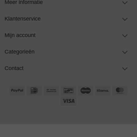
Meer informatie
Klantenservice
Mijn account
Categorieën
Contact
PayPal
IDeal
Bank
Bancontact
Maestro
Klarna
Maste
Transfer
Visa