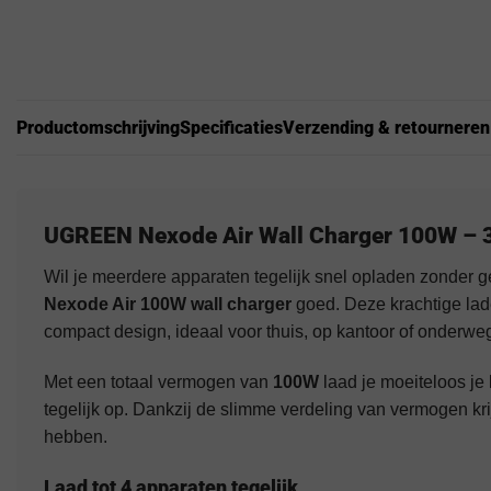
Productomschrijving
Specificaties
Verzending & retourneren
UGREEN Nexode Air Wall Charger 100W – 3
Wil je meerdere apparaten tegelijk snel opladen zonder 
Nexode Air 100W wall charger
goed. Deze krachtige lad
compact design, ideaal voor thuis, op kantoor of onderwe
Met een totaal vermogen van
100W
laad je moeiteloos je 
tegelijk op. Dankzij de slimme verdeling van vermogen kr
hebben.
Laad tot 4 apparaten tegelijk