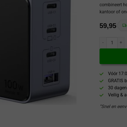
combineert ho
kantoor of o
59,95
UGREEN Nexode 
Vóór 17:0
GRATIS b
30 dagen
Veilig & 
“Snel en eenvo