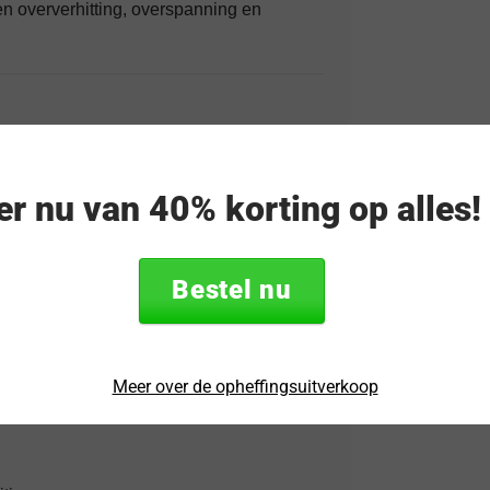
en oververhitting, overspanning en
eer nu van 40% korting op alles
Bestel nu
Meer over de opheffingsuitverkoop
oires