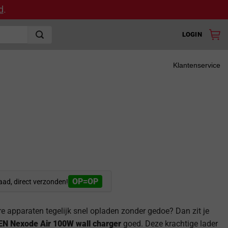
d
.
LOGIN
Klantenservice
OP=OP
aad, direct verzonden!
re apparaten tegelijk snel opladen zonder gedoe? Dan zit je
N Nexode Air 100W wall charger
goed. Deze krachtige lader