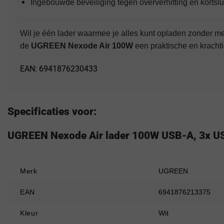
Ingebouwde beveiliging tegen oververhitting en kortslu
Wil je één lader waarmee je alles kunt opladen zonder 
de
UGREEN Nexode Air 100W
een praktische en kracht
EAN: 6941876230433
Specificaties voor:
UGREEN Nexode Air lader 100W USB-A, 3x U
Merk
UGREEN
EAN
6941876213375
Kleur
Wit