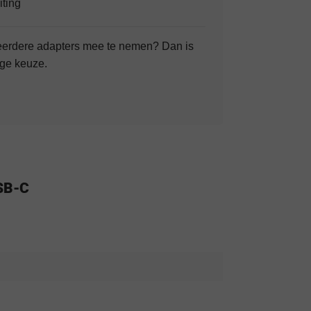
iting
meerdere adapters mee te nemen? Dan is
ige keuze.
SB-C