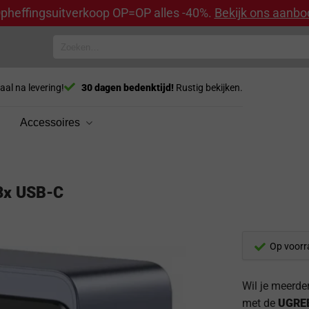
pheffingsuitverkoop OP=OP alles -40%.
Bekijk ons aanbo
Zoeken
naar:
aal na levering!
30 dagen bedenktijd!
Rustig bekijken.
Accessoires
ers
3x USB-C
Op voorr
Wil je meerde
met de
UGREE