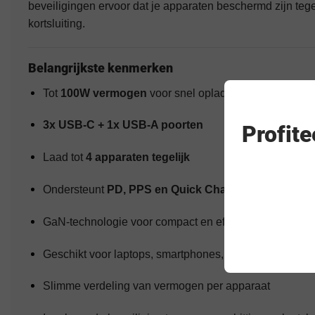
beveiligingen ervoor dat je apparaten beschermd zijn teg
kortsluiting.
Belangrijkste kenmerken
Tot
100W vermogen
voor snel opladen
3x USB-C + 1x USB-A poorten
Profit
Laad tot
4 apparaten tegelijk
Ondersteunt
PD, PPS en Quick Charge
GaN-technologie voor compact en efficiënt design
Geschikt voor laptops, smartphones, tablets en access
Slimme verdeling van vermogen per apparaat