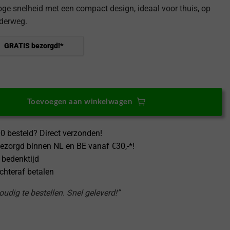
ge snelheid met een compact design, ideaal voor thuis, op
nderweg.
GRATIS bezorgd!*
Air lader 100W USB-A, 3x USB-C aantal
Toevoegen aan winkelwagen
0 besteld? Direct verzonden!
ezorgd binnen NL en BE vanaf €30,-*!
 bedenktijd
achteraf betalen
udig te bestellen. Snel geleverd!”