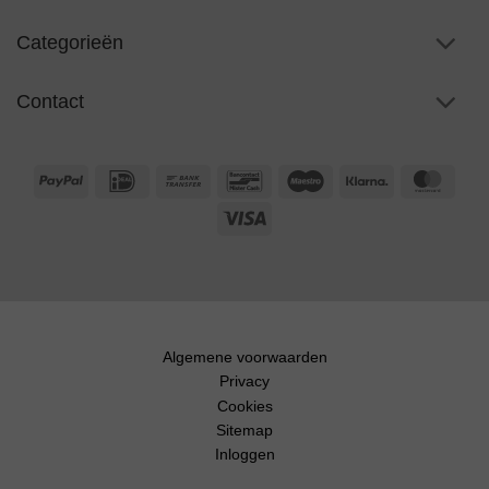
Categorieën
Contact
PayPal
IDeal
Bank
Bancontact
Maestro
Klarna
Maste
Transfer
Visa
Algemene voorwaarden
Privacy
Cookies
Sitemap
Inloggen