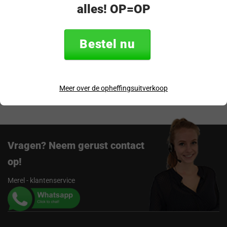
alles! OP=OP
Productomschrijving
Specificaties
Bestel nu
Verzending & retourneren
Meer over de opheffingsuitverkoop
Beoordelingen
Vragen? Neem gerust contact
op!
Merel - klantenservice