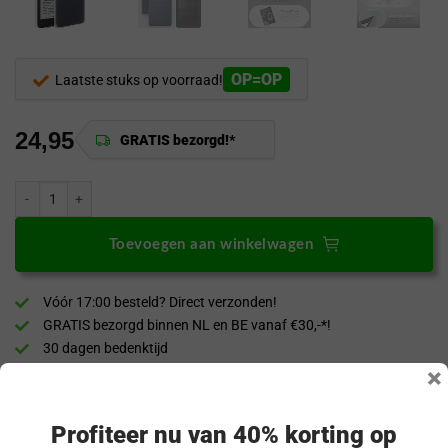
OP=OP
Laatste stuks op voorraad!
24,95
GRATIS bezorgd!*
Tudia TUDIA SKN Hoesje voor Kobo Clara 2E Transparant aantal
Toevoegen aan winkelwagen
Vóór 17:00 besteld? Direct verzonden!
GRATIS bezorgd binnen NL en BE vanaf €30,-*!
30 dagen bedenktijd
×
Veilig & achteraf betalen
“Snel en eenvoudig te bestellen. Snel geleverd!”
Profiteer nu van 40% korting op