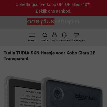
Opheffingsuitverkoop OP=OP alles -40%.
Bekijk ons aanbod
.
Ga
naar
inhoud
Login
Tudia TUDIA SKN Hoesje voor Kobo Clara 2E
Transparant