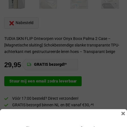
Nabesteld
TUDIA SKN FLIP Ontworpen voor Onyx Boox Palma 2 Case –
[Magnetische sluiting] Schokbestendige slanke transparante TPU-
achterkant met gestructureerde leren hoes – Transparant beige
29,95
GRATIS bezorgd!*
Stuur mij een email zodra leverbaar
Vóór 17:00 besteld? Direct verzonden!
GRATIS bezorgd binnen NL en BE vanaf €30,-*!
×
30 dagen bedenktijd
Veilig & achteraf betalen