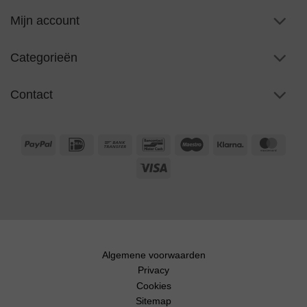
Mijn account
Categorieën
Contact
PayPal
IDeal
Bank
Bancontact
Maestro
Klarna
Maste
Transfer
Visa
Algemene voorwaarden
Privacy
Cookies
Sitemap