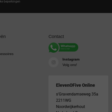
ijke beperkingen
eën
Contact
cessoires
Instagram
Volg ons!
ElevenOFive Online
s'Gravendamseweg 35a
2211WG
Noordwijkerhout