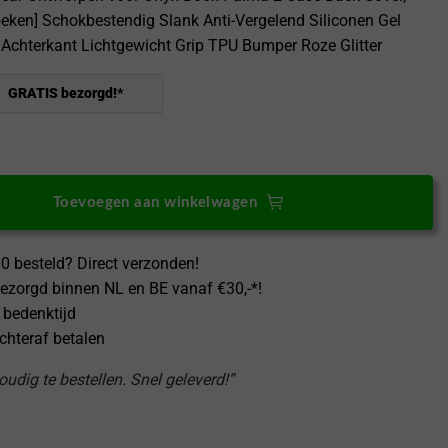
oeken] Schokbestendig Slank Anti-Vergelend Siliconen Gel
Achterkant Lichtgewicht Grip TPU Bumper Roze Glitter
GRATIS bezorgd!*
N Clear Ontworpen voor Onyx Boox Palma 2 Case Back Cover, [Versterk
Toevoegen aan winkelwagen
0 besteld? Direct verzonden!
ezorgd binnen NL en BE vanaf €30,-*!
 bedenktijd
achteraf betalen
udig te bestellen. Snel geleverd!”