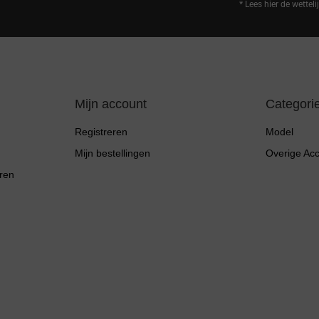
* Lees hier de wettel
Mijn account
Categori
Registreren
Model
Mijn bestellingen
Overige Ac
ren