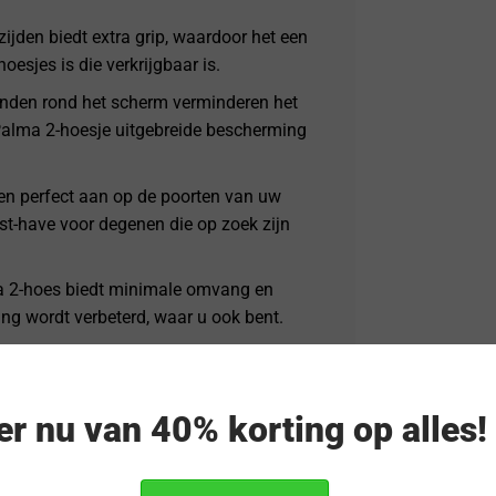
zijden biedt extra grip, waardoor het een
esjes is die verkrijgbaar is.
nden rond het scherm verminderen het
Palma 2-hoesje uitgebreide bescherming
iten perfect aan op de poorten van uw
t-have voor degenen die op zoek zijn
ma 2-hoes biedt minimale omvang en
ng wordt verbeterd, waar u ook bent.
i-vergelingstechnologie, garandeert deze
elderheid.
eer nu van 40% korting op alles
t u het originele ontwerp van uw eReader
ickeraanpassingen benadrukken. Dit is een