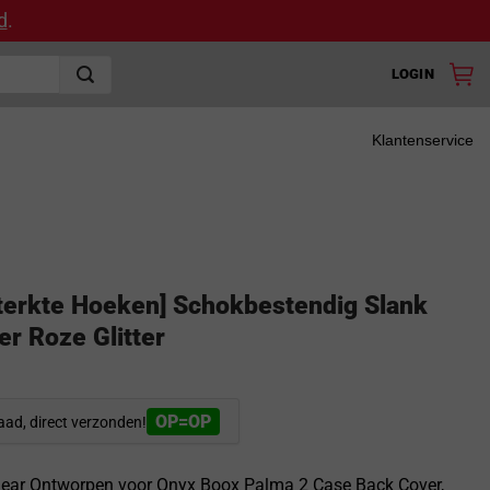
d
.
LOGIN
Klantenservice
terkte Hoeken] Schokbestendig Slank
r Roze Glitter
OP=OP
aad, direct verzonden!
ear Ontworpen voor Onyx Boox Palma 2 Case Back Cover,