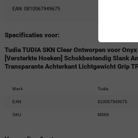
EAN: 0810067949675
Specificaties voor:
Tudia TUDIA SKN Clear Ontworpen voor Onyx
[Versterkte Hoeken] Schokbestendig Slank An
Transparante Achterkant Lichtgewicht Grip T
Merk
Tudia
EAN
810067949675
SKU
M069