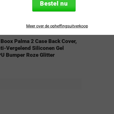
Bestel nu
Meer over de opheffingsuitverkoop
 Boox Palma 2 Case Back Cover,
ti-Vergelend Siliconen Gel
PU Bumper Roze Glitter