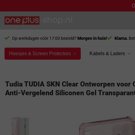
O
Ga
naar
inhoud
Op werkdagen vóór 17:00 besteld?
Morgen in huis!
Klarna.
Bet
Hoesjes & Screen Protectors
Kabels & Laders
Home
>
Bol producten
>
Bol E-reader hoes
Tudia TUDIA SKN Clear Ontworpen voor O
Anti-Vergelend Siliconen Gel Transparan