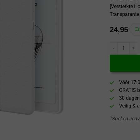
[Versterkte H
Transparante 
24,95
Tudia TUDIA SK
Vóór 17:0
GRATIS b
30 dagen
Veilig & 
“Snel en eenvo