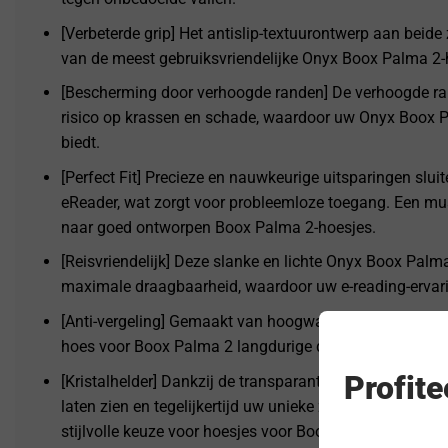
[Verbeterde grip] Het antislip-textuurontwerp aan beide 
van de meest gebruiksvriendelijke Onyx Boox Palma 2-ho
[Bescherming door verhoogde randen] De verhoogde ra
risico op krassen en schade, waardoor uw Onyx Boox 
biedt.
[Perfect Fit] Precieze en nauwkeurige uitsparingen slu
eReader, wat zorgt voor probleemloze toegang. Een mus
naar goed ontworpen Boox Palma 2-hoesjes.
[Reisvriendelijk] Deze slanke en lichte Onyx Boox Pal
maximale draagbaarheid, waardoor uw e-reading-ervari
[Anti-vergeling] Gemaakt van hoogwaardig TPU met ant
hoes voor Boox Palma 2 langdurige duurzaamheid en h
Profit
[Kristalhelder] Dankzij de transparante achterkant kun
laten zien en tegelijkertijd uw unieke zelfgemaakte st
stijlvolle keuze voor hoesjes voor Boox Palma 2.