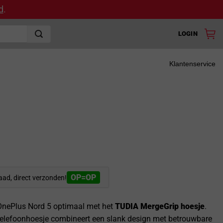
d
.
LOGIN
Klantenservice
OP=OP
aad, direct verzonden!
OnePlus Nord 5 optimaal met het
TUDIA MergeGrip hoesje
.
telefoonhoesje combineert een slank design met betrouwbare