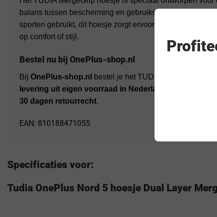
Het TUDIA MergeGrip hoesje is speciaal ontworpen voor 
balans tussen bescherming en gebruiksgemak. Of je nu je to
sporten gebruikt, dit hoesje zorgt ervoor dat je OnePlus N
op comfort of stijl.
Profit
Bestel nu bij OnePlus-shop.nl
Bij
OnePlus-shop.nl
bestel je het TUDIA MergeGrip hoe
levering uit eigen voorraad in Nederland
. Profiteer van
30 dagen retourrecht
.
EAN: 810188471055
Specificaties voor:
Tudia OnePlus Nord 5 hoesje Dual Layer Merg