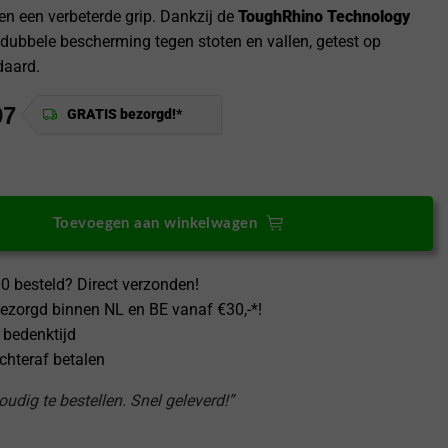
n een verbeterde grip. Dankzij de
ToughRhino Technology
 dubbele bescherming tegen stoten en vallen, getest op
daard.
97
GRATIS bezorgd!*
Nord 5 hoesje Dual Layer MergeGrip Lichtgroen aantal
Toevoegen aan winkelwagen
0 besteld? Direct verzonden!
ezorgd binnen NL en BE vanaf €30,-*!
 bedenktijd
achteraf betalen
udig te bestellen. Snel geleverd!”