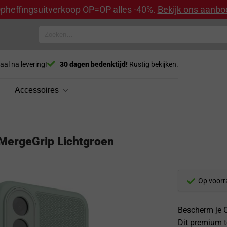
pheffingsuitverkoop OP=OP alles -40%.
Bekijk ons aanbo
Zoeken
naar:
aal na levering!
30 dagen bedenktijd!
Rustig bekijken.
Accessoires
 MergeGrip Lichtgroen
Op voorr
Bescherm je 
Dit premium 