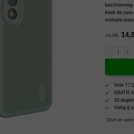
bescherming e
biedt de case
militaire stan
14,
24,95
Tudia OnePlus 
Vóór 17:0
GRATIS b
30 dagen
Veilig & 
“Snel en eenvo