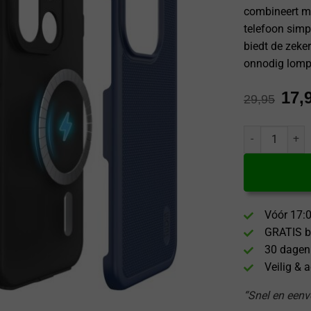
combineert met
telefoon simp
biedt de zeke
onnodig lomp
17,
29,95
Tudia OnePlus 
Vóór 17:0
GRATIS b
30 dagen
Veilig & 
“Snel en eenvo