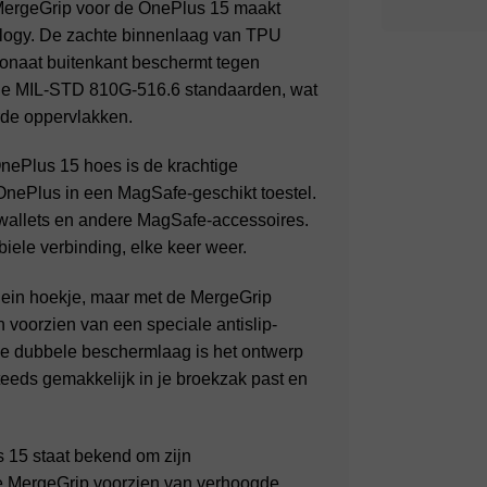
rgeGrip voor de OnePlus 15 maakt
ology. De zachte binnenlaag van TPU
rbonaat buitenkant beschermt tegen
 de MIL-STD 810G-516.6 standaarden, wat
arde oppervlakken.
ePlus 15 hoes is de krachtige
nePlus in een MagSafe-geschikt toestel.
wallets en andere MagSafe-accessoires.
biele verbinding, elke keer weer.
lein hoekje, maar met de MergeGrip
n voorzien van een speciale antislip-
de dubbele beschermlaag is het ontwerp
teeds gemakkelijk in je broekzak past en
15 staat bekend om zijn
e MergeGrip voorzien van verhoogde