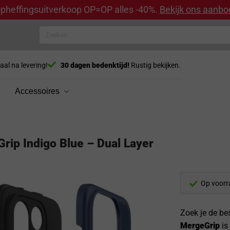
pheffingsuitverkoop OP=OP alles -40%.
Bekijk ons aanbo
Zoeken
naar:
aal na levering!
30 dagen bedenktijd!
Rustig bekijken.
Accessoires
rip Indigo Blue – Dual Layer
Op voorr
Zoek je de b
MergeGrip
is