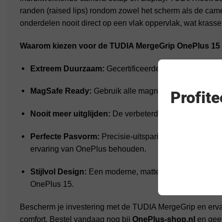
randen (raised lips) rondom zowel het scherm als de cam
onderdelen nooit direct op een vlak oppervlak, wat krass
Waarom kiezen voor de TUDIA MergeGrip OnePlus 15
Extreem Duurzaam:
Gecertificeerde militaire valbes
MagSafe Ready:
Gebruik alle magnetische accessoir
Profit
Nooit meer uitglijden:
De verbeterde grip-textuur voork
Perfecte Pasvorm:
Precisie-uitsparingen voor de poort
ervaring van OnePlus behouden.
Stijlvol Design:
Een moderne, matte afwerking die perf
OnePlus 15.
Bescherm je investering met de TUDIA MergeGrip en ervaa
comfort. Bestel vandaag nog bij
OnePlus-shop.nl
en geef