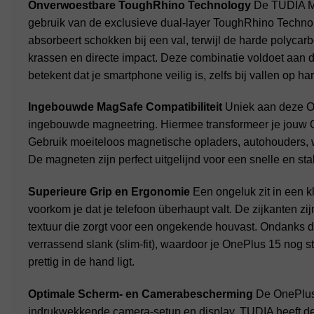
Onverwoestbare ToughRhino Technology
De TUDIA Me
gebruik van de exclusieve dual-layer ToughRhino Techn
absorbeert schokken bij een val, terwijl de harde polyca
krassen en directe impact. Deze combinatie voldoet aan
betekent dat je smartphone veilig is, zelfs bij vallen op h
Ingebouwde MagSafe Compatibiliteit
Uniek aan deze On
ingebouwde magneetring. Hiermee transformeer je jouw O
Gebruik moeiteloos magnetische opladers, autohouders, 
De magneten zijn perfect uitgelijnd voor een snelle en sta
Superieure Grip en Ergonomie
Een ongeluk zit in een k
voorkom je dat je telefoon überhaupt valt. De zijkanten zij
textuur die zorgt voor een ongekende houvast. Ondanks 
verrassend slank (slim-fit), waardoor je OnePlus 15 nog s
prettig in de hand ligt.
Optimale Scherm- en Camerabescherming
De OnePlus 
indrukwekkende camera-setup en display. TUDIA heeft d