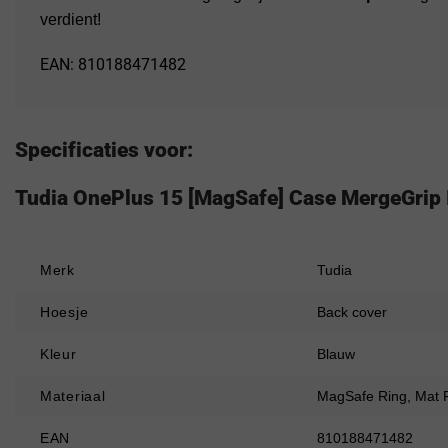
verdient!
EAN: 810188471482
Specificaties voor:
Tudia OnePlus 15 [MagSafe] Case MergeGrip I
Merk
Tudia
Hoesje
Back cover
Kleur
Blauw
Materiaal
MagSafe Ring, Mat F
EAN
810188471482