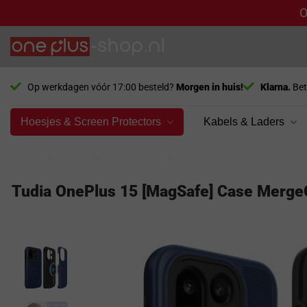
O
Ga
naar
inhoud
Op werkdagen vóór 17:00 besteld?
Morgen in huis!
Klarna.
Bet
Hoesjes & Screen Protectors
Kabels & Laders
Home
>
Model
>
OnePlus 15
>
Hoesje
Tudia OnePlus 15 [MagSafe] Case MergeG