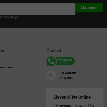
Abonneer
ijke beperkingen
eën
Contact
cessoires
Instagram
Volg ons!
ElevenOFive Online
s'Gravendamseweg 35a