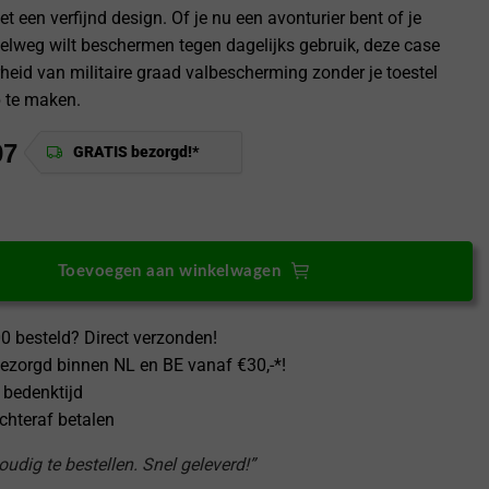
 een verfijnd design. Of je nu een avonturier bent of je
elweg wilt beschermen tegen dagelijks gebruik, deze case
rheid van militaire graad valbescherming zonder je toestel
 te maken.
97
GRATIS bezorgd!*
15 [MagSafe] Case MergeGrip Indigo Blue – Dual Layer aantal
Toevoegen aan winkelwagen
0 besteld? Direct verzonden!
ezorgd binnen NL en BE vanaf €30,-*!
 bedenktijd
achteraf betalen
udig te bestellen. Snel geleverd!”