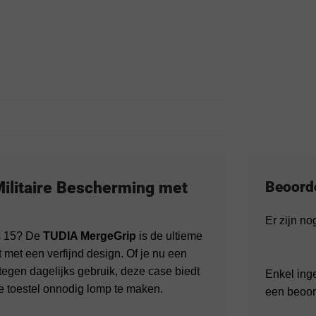
ilitaire Bescherming met
Beoord
Er zijn n
s 15? De
TUDIA MergeGrip
is de ultieme
met een verfijnd design. Of je nu een
tegen dagelijks gebruik, deze case biedt
Enkel ing
e toestel onnodig lomp te maken.
een beoor