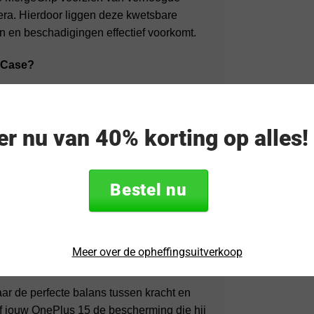
era. Hierdoor liggen deze kwetsbare
en en beschadigingen effectief voorkomt.
 Case?
cherming door dubbellaagse constructie.
es en laders met jouw OnePlus.
eer nu van 40% korting op alles
omt dat je toestel uit je handen glipt.
Bestel nu
en en tactiele knoppen die de klik-
ect aansluit bij de premium look van de
Meer over de opheffingsuitverkoop
r de perfecte balans tussen kracht en
 jouw OnePlus 15 de bescherming die hij