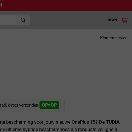
d
.
LOGIN
Klantenservice
OP=OP
aad, direct verzonden!
este bescherming voor jouw nieuwe OnePlus 15? De
TUDIA
 de ultieme hybride beschermhoes die robuuste veiligheid