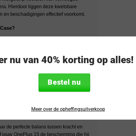
era. Hierdoor liggen deze kwetsbare
en en beschadigingen effectief voorkomt.
 Case?
cherming door dubbellaagse constructie.
es en laders met jouw OnePlus.
eer nu van 40% korting op alles
omt dat je toestel uit je handen glipt.
Bestel nu
en en tactiele knoppen die de klik-
ect aansluit bij de premium look van de
Meer over de opheffingsuitverkoop
r de perfecte balans tussen kracht en
 jouw OnePlus 15 de bescherming die hij