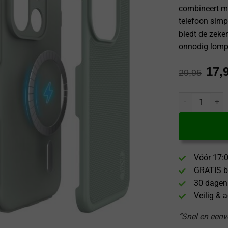
combineert met
telefoon simp
biedt de zeke
onnodig lomp
17,
29,95
Tudia OnePlus 
Vóór 17:0
GRATIS b
30 dagen
Veilig & 
“Snel en eenvo