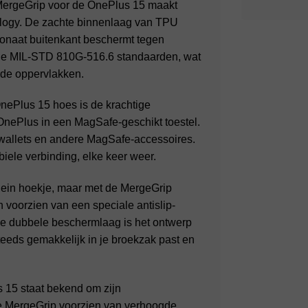
rgeGrip voor de OnePlus 15 maakt
ology. De zachte binnenlaag van TPU
rbonaat buitenkant beschermt tegen
 de MIL-STD 810G-516.6 standaarden, wat
arde oppervlakken.
ePlus 15 hoes is de krachtige
nePlus in een MagSafe-geschikt toestel.
wallets en andere MagSafe-accessoires.
biele verbinding, elke keer weer.
lein hoekje, maar met de MergeGrip
n voorzien van een speciale antislip-
de dubbele beschermlaag is het ontwerp
teeds gemakkelijk in je broekzak past en
15 staat bekend om zijn
e MergeGrip voorzien van verhoogde