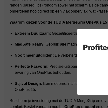
randen (raised lips) rondom zowel het scherm als de cam
onderdelen nooit direct op een vlak oppervlak, wat krass
Waarom kiezen voor de TUDIA MergeGrip OnePlus 15
Extreem Duurzaam:
Gecertificeerde militaire valbes
MagSafe Ready:
Gebruik alle magnetische accessoir
Profit
Nooit meer uitglijden:
De verbeterde grip-textuur voork
Perfecte Pasvorm:
Precisie-uitsparingen voor de poort
ervaring van OnePlus behouden.
Stijlvol Design:
Een moderne, matte afwerking die perf
OnePlus 15.
Bescherm je investering met de TUDIA MergeGrip en ervaa
comfort. Bestel vandaag nog bij
OnePlus-shop.nl
en geef