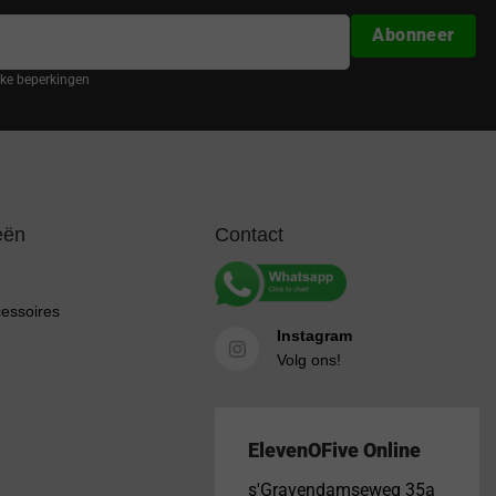
Abonneer
ijke beperkingen
eën
Contact
cessoires
Instagram
Volg ons!
ElevenOFive Online
s'Gravendamseweg 35a