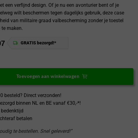
 een verfijnd design. Of je nu een avonturier bent of je
elweg wilt beschermen tegen dagelijks gebruik, deze case
rheid van militaire graad valbescherming zonder je toestel
 te maken.
97
GRATIS bezorgd!*
15 [MagSafe] Case MergeGrip Green Lily – Dual Layer aantal
Toevoegen aan winkelwagen
0 besteld? Direct verzonden!
ezorgd binnen NL en BE vanaf €30,-*!
 bedenktijd
achteraf betalen
udig te bestellen. Snel geleverd!”