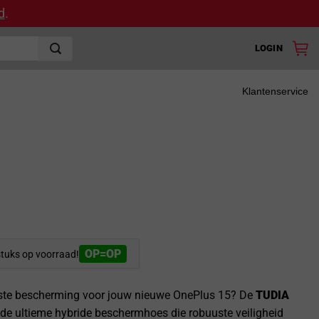
d
.
LOGIN
Klantenservice
OP=OP
stuks op voorraad!
este bescherming voor jouw nieuwe OnePlus 15? De
TUDIA
 de ultieme hybride beschermhoes die robuuste veiligheid