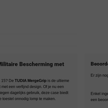
ilitaire Bescherming met
Beoord
Er zijn n
s 15? De
TUDIA MergeGrip
is de ultieme
met een verfijnd design. Of je nu een
tegen dagelijks gebruik, deze case biedt
Enkel ing
e toestel onnodig lomp te maken.
een beoor