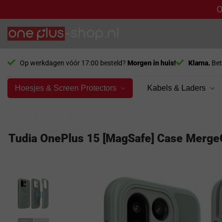
O
Ga
naar
inhoud
Op werkdagen vóór 17:00 besteld?
Morgen in huis!
Klarna.
Bet
Hoesjes & Screen Protectors
Kabels & Laders
Home
>
Model
>
OnePlus 15
>
Hoesje
Tudia OnePlus 15 [MagSafe] Case MergeGr