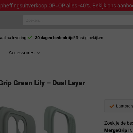
pheffingsuitverkoop OP=OP alles -40%.
Bekijk ons aanbo
Zoeken
naar:
aal na levering!
30 dagen bedenktijd!
Rustig bekijken.
Accessoires
ip Green Lily – Dual Layer
Laatste 
Zoek je de b
MergeGrip
is