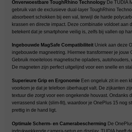
Onverwoestbare ToughRhino Technology
De TUDIA Me
gebruik van de exclusieve dual-layer ToughRhino Techn
absorbeert schokken bij een val, terwijl de harde polyca
krassen en directe impact. Deze combinatie voldoet aan
betekent dat je smartphone veilig is, zelfs bij vallen op h
Ingebouwde MagSafe Compatibiliteit
Uniek aan deze On
ingebouwde magneetring. Hiermee transformeer je jouw O
Gebruik moeiteloos magnetische opladers, autohouders, 
De magneten zijn perfect uitgelijnd voor een snelle en sta
Superieure Grip en Ergonomie
Een ongeluk zit in een k
voorkom je dat je telefoon überhaupt valt. De zijkanten zij
textuur die zorgt voor een ongekende houvast. Ondanks 
verrassend slank (slim-fit), waardoor je OnePlus 15 nog s
prettig in de hand ligt.
Optimale Scherm- en Camerabescherming
De OnePlus 
indrukwekkende camera-setup en display. TUDIA heeft d