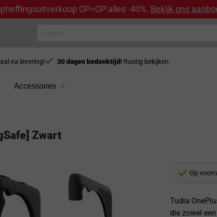
pheffingsuitverkoop OP=OP alles -40%.
Bekijk ons aanbo
Zoeken
naar:
aal na levering!
30 dagen bedenktijd!
Rustig bekijken.
Accessoires
gSafe] Zwart
Op voorr
Tudia OnePlus
die zowel een 