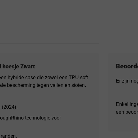
Beoord
d hoesje Zwart
en hybride case die zowel een TPU soft
Er zijn n
male bescherming tegen vallen en stoten.
Enkel ing
 (2024).
een beoor
 ToughRhino-technologie voor
 randen.