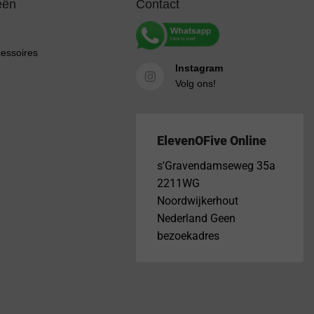
eën
Contact
cessoires
Instagram
Volg ons!
ElevenOFive Online
s'Gravendamseweg 35a
2211WG
Noordwijkerhout
Nederland Geen
bezoekadres