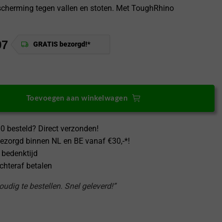
cherming tegen vallen en stoten. Met ToughRhino
97
GRATIS bezorgd!*
12 Hoesje MergeGrip [MagSafe] Zwart aantal
Toevoegen aan winkelwagen
0 besteld? Direct verzonden!
ezorgd binnen NL en BE vanaf €30,-*!
 bedenktijd
achteraf betalen
udig te bestellen. Snel geleverd!”