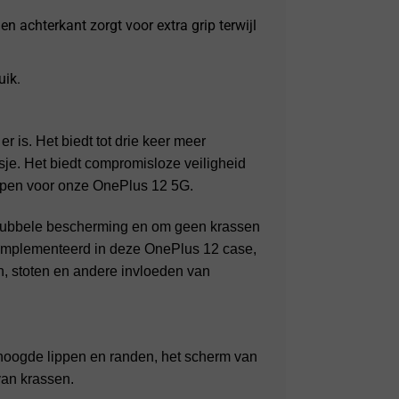
en achterkant zorgt voor extra grip terwijl
uik.
is. Het biedt tot drie keer meer
je. Het biedt compromisloze veiligheid
rpen voor onze OnePlus 12 5G.
 dubbele bescherming en om geen krassen
iÌˆmplementeerd in deze OnePlus 12 case,
n, stoten en andere invloeden van
hoogde lippen en randen, het scherm van
van krassen.