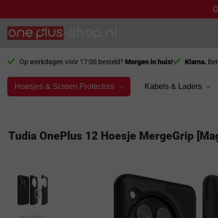
O
Ga
naar
inhoud
Op werkdagen vóór 17:00 besteld?
Morgen in huis!
Klarna.
Bet
Hoesjes & Screen Protectors
Kabels & Laders
Home
>
Model
>
OnePlus 12
>
Hoesjes
Tudia OnePlus 12 Hoesje MergeGrip [Ma