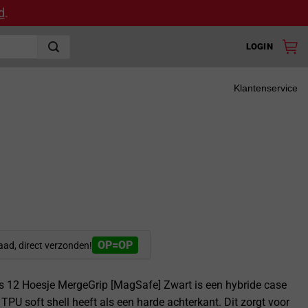
d
.
LOGIN
Klantenservice
OP=OP
aad, direct verzonden!
 12 Hoesje MergeGrip [MagSafe] Zwart is een hybride case
TPU soft shell heeft als een harde achterkant. Dit zorgt voor