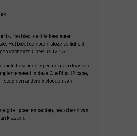
uik.
is. Het biedt tot drie keer meer
je. Het biedt compromisloze veiligheid
rpen voor onze OnePlus 12 5G.
 dubbele bescherming en om geen krassen
iÌˆmplementeerd in deze OnePlus 12 case,
n, stoten en andere invloeden van
hoogde lippen en randen, het scherm van
van krassen.