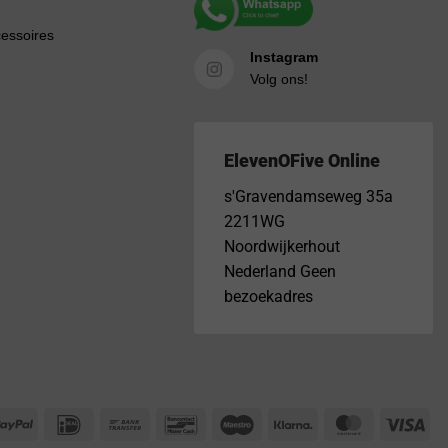
cessoires
Instagram
Volg ons!
ElevenOFive Online
s'Gravendamseweg 35a
2211WG
Noordwijkerhout
Nederland Geen
bezoekadres
PayPal
IDeal
Bank
Bancontact
Maestro
Klarna
MasterCar
Vis
Transfer