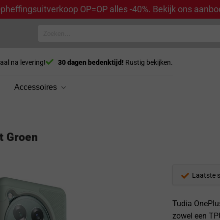
pheffingsuitverkoop OP=OP alles -40%.
Bekijk ons aanbo
Zoeken
naar:
aal na levering!
30 dagen bedenktijd!
Rustig bekijken.
Accessoires
t Groen
Laatste 
Tudia OnePlus
zowel een TPU