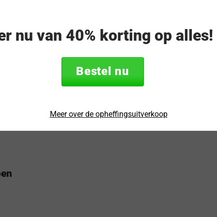
ertrouwen wanneer je jouw OnePlus 12 in
 hoes wordt gemaakt behoudt je het klik
veren op bescherming of functionaliteit.
eer nu van 40% korting op alles
e markt is. OnePlus-shop.nl is officieel
Bestel nu
. Je krijgt op deze accessoires van Tudia
Meer over de opheffingsuitverkoop
oen