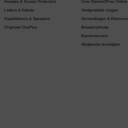
Hoesjes & Screen Protectors
Over ElevenOFive Online
Laders & Kabels
Veelgestelde vragen
Koptelefoons & Speakers
Verzendingen & Retourne
Origineel OnePlus
Betaalmethode
Klantenservice
Afwijkende levertijden