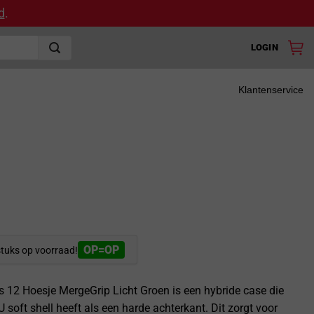
d
.
LOGIN
Klantenservice
OP=OP
stuks op voorraad!
 12 Hoesje MergeGrip Licht Groen is een hybride case die
 soft shell heeft als een harde achterkant. Dit zorgt voor