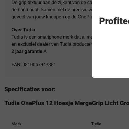
De grip textuur aan de zijkant van de case geeft meer v
de hand hebt. Samen met de precisie waarmee deze Tudia
gevoel van jouw knoppen op de OnePlus 12 zonder in te le
Profit
Over Tudia
Tudia is een smartphone merk dat al meer dan 10 jaar op d
en exclusief dealer van Tudia producten binnen Nederland
2 jaar garantie
.Â
EAN: 0810067947381
Specificaties voor:
Tudia OnePlus 12 Hoesje MergeGrip Licht Gr
Merk
Tudia