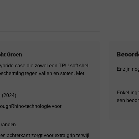
Beoord
cht Groen
bride case die zowel een TPU soft shell
Er zijn n
escherming tegen vallen en stoten. Met
Enkel ing
 (2024).
een beoor
 ToughRhino-technologie voor
 randen.
en achterkant zorgt voor extra grip terwijl