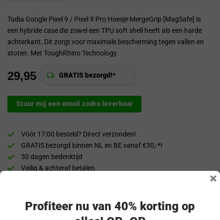
Tudia Google Pixel 9 / Pixel 9 Pro Hoesje MergeGrip [MagSafe] is
een hybride case die zowel een TPU soft shell heeft als een harde
achterkant. Dit zorgt voor maximale bescherming tegen vallen en
stoten. Met ToughRhino Technology.
29,95
GRATIS bezorgd!*
Stuur mij een email zodra leverbaar
Vóór 17:00 besteld? Direct verzonden!
GRATIS bezorgd binnen NL en BE vanaf €30,-*!
30 dagen bedenktijd
Veilig & achteraf betalen
×
“Snel en eenvoudig te bestellen. Snel geleverd!”
Profiteer nu van 40% korting op
Productomschrijving