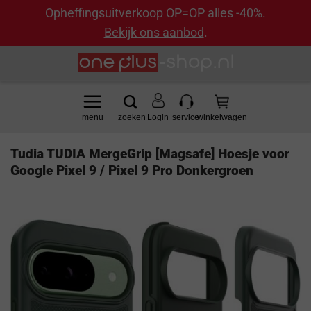
Opheffingsuitverkoop OP=OP alles -40%.
Bekijk ons aanbod
.
Ga
naar
inhoud
Login
Tudia TUDIA MergeGrip [Magsafe] Hoesje voor
Google Pixel 9 / Pixel 9 Pro Donkergroen