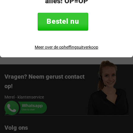
alles! OP=OP
Specificaties
Bestel nu
Verzending & retourneren
Beoordelingen
Meer over de opheffingsuitverkoop
Vragen? Neem gerust contact
op!
Merel - klantenservice
Volg ons