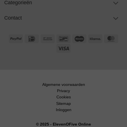
Categorieën
Contact
PayPal
IDeal
Bank
Bancontact
Maestro
Klarna
Maste
Transfer
Visa
Algemene voorwaarden
Privacy
Cookies
Sitemap
Inloggen
© 2025 - ElevenOFive Online