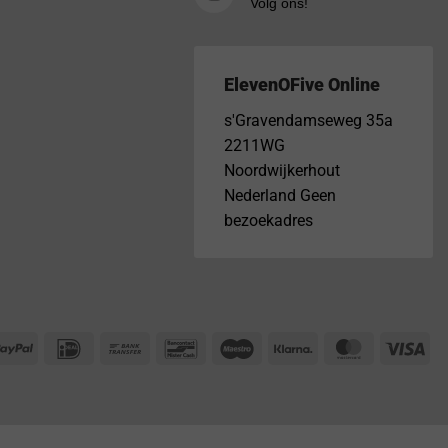
Volg ons!
ElevenOFive Online
s'Gravendamseweg 35a
2211WG
Noordwijkerhout
Nederland Geen
bezoekadres
PayPal
IDeal
Bank
Bancontact
Maestro
Klarna
MasterCar
Vis
Transfer