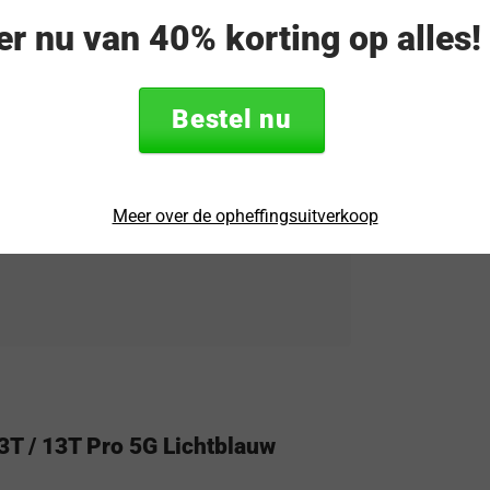
eer nu van 40% korting op alles
rtrouwen wanneer je jouw Xiaomi 13T /
e deze Tudia hoes wordt gemaakt behoudt
3T Pro zonder in te leveren op
Bestel nu
e markt is. OnePlus-shop.nl is officieel
Meer over de opheffingsuitverkoop
. Je krijgt op deze accessoires van Tudia
3T / 13T Pro 5G Lichtblauw