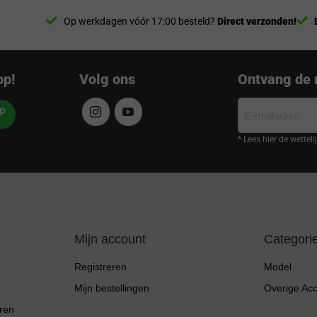
Op werkdagen vóór 17:00 besteld?
Direct verzonden!
op!
Volg ons
Ontvang de 
E-
mailadres
* Lees hier de wettel
Mijn account
Categori
Registreren
Model
Mijn bestellingen
Overige Ac
ren