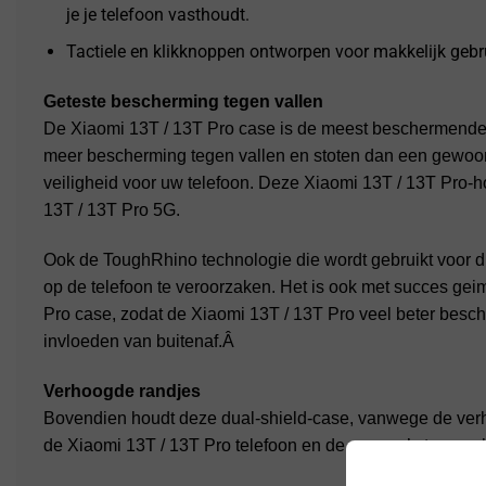
je je telefoon vasthoudt.
Tactiele en klikknoppen ontworpen voor makkelijk gebr
Geteste bescherming tegen vallen
De Xiaomi 13T / 13T Pro case is de meest beschermende ca
meer bescherming tegen vallen en stoten dan een gewoo
veiligheid voor uw telefoon. Deze Xiaomi 13T / 13T Pro-
13T / 13T Pro 5G.
Ook de ToughRhino technologie die wordt gebruikt voor
op de telefoon te veroorzaken. Het is ook met succes ge
Pro case, zodat de Xiaomi 13T / 13T Pro veel beter besch
invloeden van buitenaf.Â
Verhoogde randjes
Bovendien houdt deze dual-shield-case, vanwege de ver
de Xiaomi 13T / 13T Pro telefoon en de camera’s tegen e