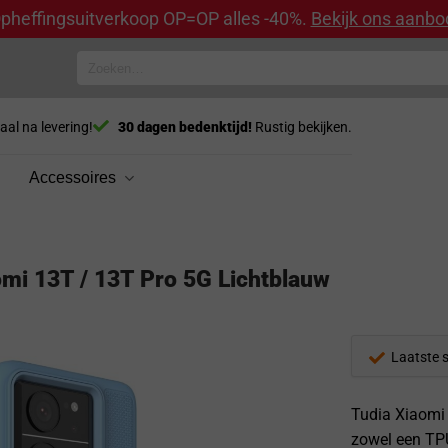
pheffingsuitverkoop OP=OP alles -40%.
Bekijk ons aanbo
Zoeken
naar:
aal na levering!
30 dagen bedenktijd!
Rustig bekijken.
Accessoires
mi 13T / 13T Pro 5G Lichtblauw
Laatste 
Tudia Xiaomi 
zowel een TPU