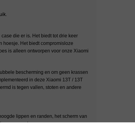
uik.
se die er is. Het biedt tot drie keer
n hoesje. Het biedt compromisloze
hoes is alleen ontworpen voor onze Xiaomi
 dubbele bescherming en om geen krassen
implementeerd in deze Xiaomi 13T / 13T
ermd is tegen vallen, stoten en andere
hoogde lippen en randen, het scherm van
lke vorm van krassen.