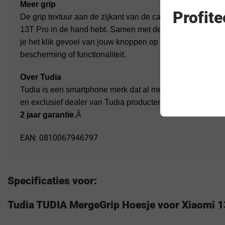
Meer grip
Profit
De grip textuur aan de zijkant van de case geeft meer ve
13T Pro in de hand hebt. Samen met de precisie waarme
je het klik gevoel van jouw knoppen op de Xiaomi 13T / 1
bescherming of functionaliteit.
Over Tudia
Tudia is een smartphone merk dat al meer dan 10 jaar op d
en exclusief dealer van Tudia producten binnen Nederland
2 jaar garantie
.Â
EAN: 0810067946797
Specificaties voor:
Tudia TUDIA MergeGrip Hoesje voor Xiaomi 1