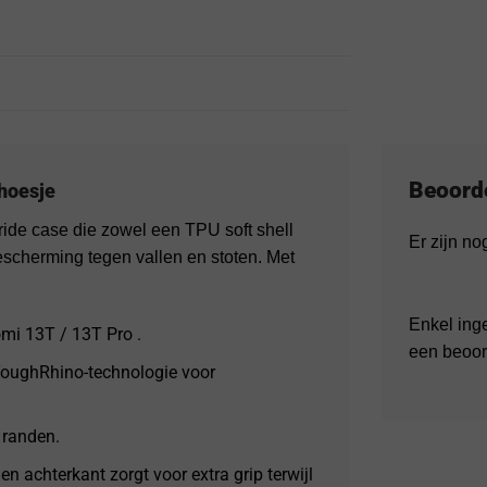
Beoord
hoesje
ide case die zowel een TPU soft shell
Er zijn n
escherming tegen vallen en stoten. Met
Enkel ing
mi 13T / 13T Pro .
een beoor
 ToughRhino-technologie voor
 randen.
en achterkant zorgt voor extra grip terwijl