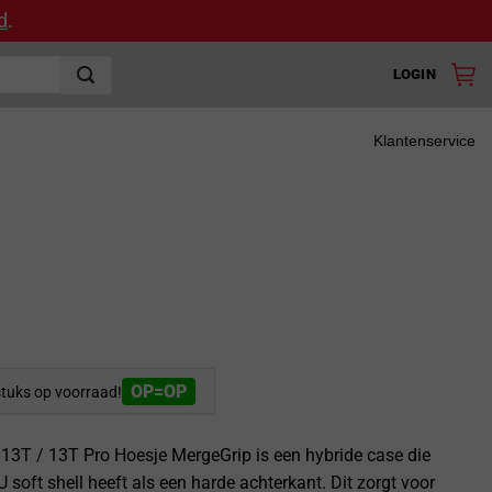
d
.
LOGIN
Klantenservice
OP=OP
stuks op voorraad!
13T / 13T Pro Hoesje MergeGrip is een hybride case die
 soft shell heeft als een harde achterkant. Dit zorgt voor