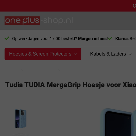
O
Ga
naar
inhoud
Op werkdagen vóór 17:00 besteld?
Morgen in huis!
Klarna.
Bet
Hoesjes & Screen Protectors
Kabels & Laders
Home
>
Bol producten
>
Bol telefoonhoesjes
Tudia TUDIA MergeGrip Hoesje voor Xiao