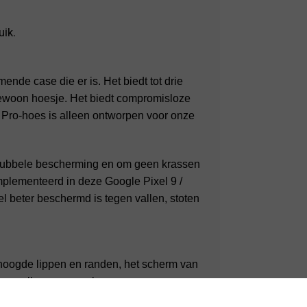
uik.
nde case die er is. Het biedt tot drie
ewoon hoesje. Het biedt compromisloze
9 Pro-hoes is alleen ontworpen voor onze
 dubbele bescherming en om geen krassen
mplementeerd in deze Google Pixel 9 /
el beter beschermd is tegen vallen, stoten
hoogde lippen en randen, het scherm van
tegen elke vorm van krassen.