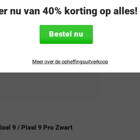
eer nu van 40% korting op alles
rtrouwen wanneer je jouw Google Pixel 9 /
rmee deze Tudia hoes wordt gemaakt
Pixel 9 / Pixel 9 Pro zonder in te leveren
Bestel nu
e markt is. OnePlus-shop.nl is officieel
Meer over de opheffingsuitverkoop
. Je krijgt op deze accessoires van Tudia
el 9 / Pixel 9 Pro Zwart