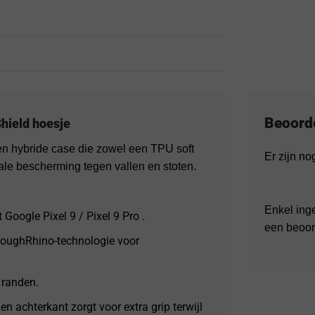
Beoord
Shield hoesje
en hybride case die zowel een TPU soft
Er zijn n
male bescherming tegen vallen en stoten.
Enkel ing
Google Pixel 9 / Pixel 9 Pro .
een beoor
 ToughRhino-technologie voor
 randen.
en achterkant zorgt voor extra grip terwijl