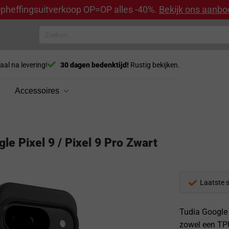
pheffingsuitverkoop OP=OP alles -40%.
Bekijk ons aanbo
Zoeken
naar:
aal na levering!
30 dagen bedenktijd!
Rustig bekijken.
Accessoires
e Pixel 9 / Pixel 9 Pro Zwart
Laatste 
Tudia Google 
zowel een TPU