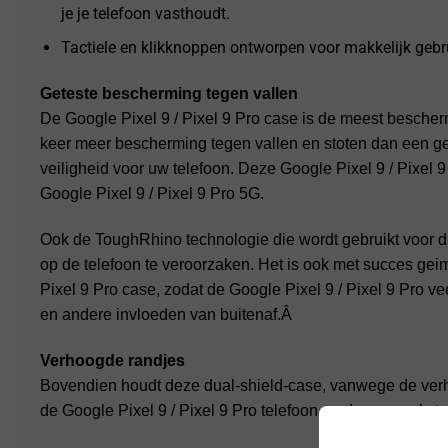
je je telefoon vasthoudt.
Tactiele en klikknoppen ontworpen voor makkelijk gebr
Geteste bescherming tegen vallen
De Google Pixel 9 / Pixel 9 Pro case is de meest bescherme
keer meer bescherming tegen vallen en stoten dan een g
veiligheid voor uw telefoon. Deze Google Pixel 9 / Pixel 
Google Pixel 9 / Pixel 9 Pro 5G.
Ook de ToughRhino technologie die wordt gebruikt voor
op de telefoon te veroorzaken. Het is ook met succes gei
Pixel 9 Pro case, zodat de Google Pixel 9 / Pixel 9 Pro ve
en andere invloeden van buitenaf.Â
Verhoogde randjes
Bovendien houdt deze dual-shield-case, vanwege de ver
de Google Pixel 9 / Pixel 9 Pro telefoon en de camera’s 