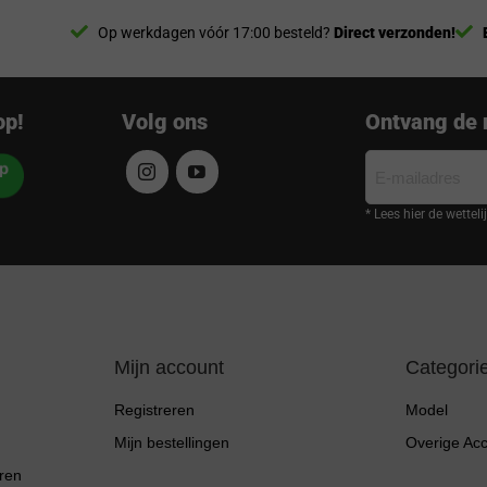
Op werkdagen vóór 17:00 besteld?
Direct verzonden!
op!
Volg ons
Ontvang de 
E-
mailadres
* Lees hier de wettel
Mijn account
Categori
Registreren
Model
Mijn bestellingen
Overige Ac
ren