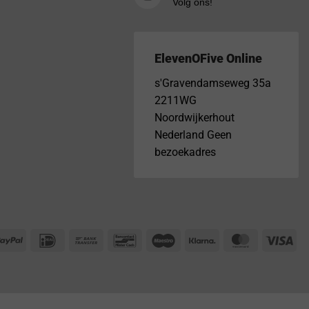
Volg ons!
ElevenOFive Online
s'Gravendamseweg 35a
2211WG
Noordwijkerhout
Nederland Geen
bezoekadres
PayPal
IDeal
Bank
Bancontact
Maestro
Klarna
MasterCar
Vis
Transfer