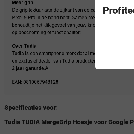
Meer grip
Profit
De grip textuur aan de zijkant van de case geeft meer ve
Pixel 9 Pro in de hand hebt. Samen met de precisie waa
behoudt je het klik gevoel van jouw knoppen op de Google 
op bescherming of functionaliteit.
Over Tudia
Tudia is een smartphone merk dat al meer dan 10 jaar op d
en exclusief dealer van Tudia producten binnen Nederland
2 jaar garantie
.Â
EAN: 0810067948128
Specificaties voor:
Tudia TUDIA MergeGrip Hoesje voor Google Pix