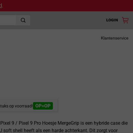
d
.
LOGIN
Klantenservice
OP=OP
stuks op voorraad!
Pixel 9 / Pixel 9 Pro Hoesje MergeGrip is een hybride case die
 soft shell heeft als een harde achterkant. Dit zorgt voor