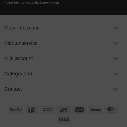
* Lees hier de wettelijke beperkingen
Meer informatie
Klantenservice
Mijn account
Categorieën
Contact
PayPal
IDeal
Bank
Bancontact
Maestro
Klarna
Maste
Transfer
Visa