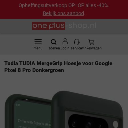
Opheffingsuitverkoop OP=OP alles -40%.
Bekijk ons aanbod
.
Ga
naar
inhoud
Login
Tudia TUDIA MergeGrip Hoesje voor Google
Pixel 8 Pro Donkergroen