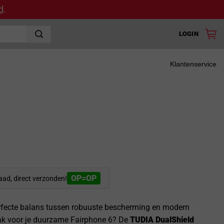
d
.
LOGIN
Klantenservice
OP=OP
aad, direct verzonden!
rfecte balans tussen robuuste bescherming en modern
k voor je duurzame Fairphone 6? De
TUDIA DualShield