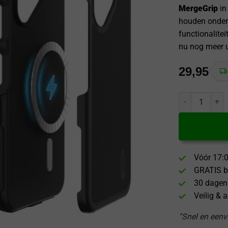
MergeGrip
in
houden onder 
functionalitei
nu nog meer u
29,95
Tudia Fairphon
Vóór 17:0
GRATIS b
30 dagen
Veilig & 
“Snel en eenvo