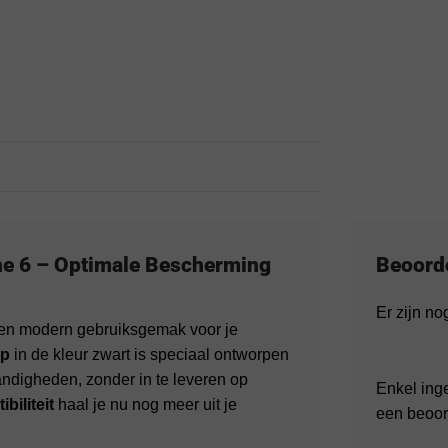
ne 6 – Optimale Bescherming
Beoord
Er zijn n
 en modern gebruiksgemak voor je
ip
in de kleur zwart is speciaal ontworpen
andigheden, zonder in te leveren op
Enkel ing
biliteit
haal je nu nog meer uit je
een beoor