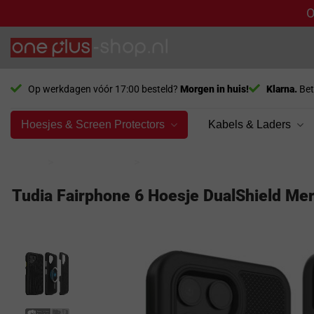
O
Ga
naar
inhoud
Op werkdagen vóór 17:00 besteld?
Morgen in huis!
Klarna.
Bet
Hoesjes & Screen Protectors
Kabels & Laders
Home
>
Bol producten
>
Bol telefoonhoesjes
Tudia Fairphone 6 Hoesje DualShield Me