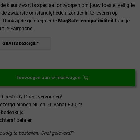
 de kleur zwart is speciaal ontworpen om jouw toestel veilig te
de zwaarste omstandigheden, zonder in te leveren op
t. Dankzij de geïntegreerde
MagSafe-compatibiliteit
haal je
it je Fairphone.
GRATIS bezorgd!*
e 6 Hoesje DualShield MergeGrip [MagSafe] Zwart aantal
Toevoegen aan winkelwagen
0 besteld? Direct verzonden!
ezorgd binnen NL en BE vanaf €30,-*!
 bedenktijd
achteraf betalen
udig te bestellen. Snel geleverd!”