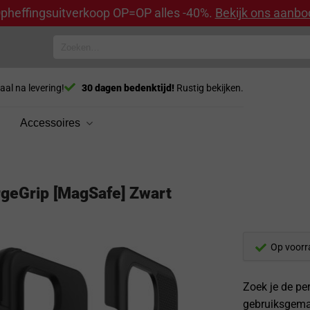
pheffingsuitverkoop OP=OP alles -40%.
Bekijk ons aanbo
Zoeken
naar:
aal na levering!
30 dagen bedenktijd!
Rustig bekijken.
Accessoires
rgeGrip [MagSafe] Zwart
Op voorr
Zoek je de pe
gebruiksgema