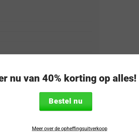
tra Grip
eer nu van 40% korting op alles
n
Bestel nu
TUDIA DualShield MergeGrip helpt je
lle poorten en de vingerafdrukscanner
jft het ontwerp slank genoeg om
Meer over de opheffingsuitverkoop