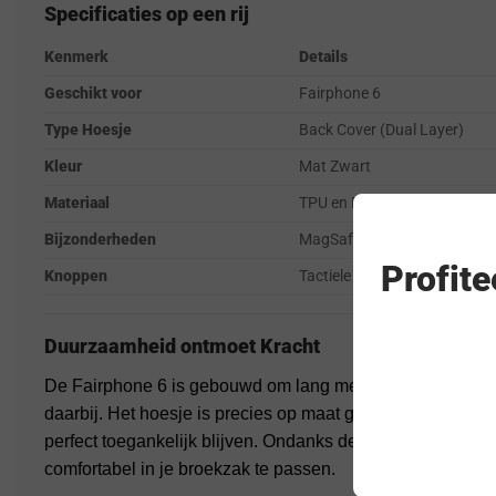
Specificaties op een rij
Kenmerk
Details
Geschikt voor
Fairphone 6
Type Hoesje
Back Cover (Dual Layer)
Kleur
Mat Zwart
Materiaal
TPU en Polycarbonaat
Bijzonderheden
MagSafe ondersteuning & Ex
Profit
Knoppen
Tactiele “Easy Click” knoppe
Duurzaamheid ontmoet Kracht
De Fairphone 6 is gebouwd om lang mee te gaan, en de 
daarbij. Het hoesje is precies op maat gesneden, zodat a
perfect toegankelijk blijven. Ondanks de dubbele laag bli
comfortabel in je broekzak te passen.