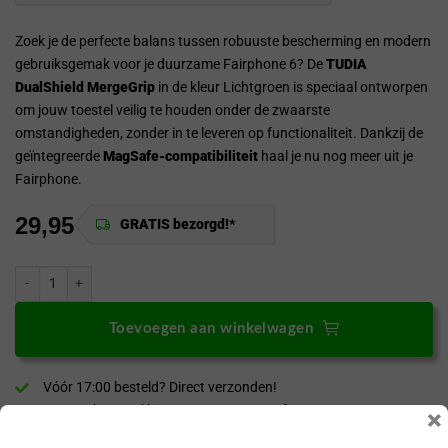
Zoek je de perfecte balans tussen robuuste bescherming en modern
gebruiksgemak voor je duurzame Fairphone 6? De
TUDIA
DualShield MergeGrip
in de kleur Lichtgroen is speciaal ontworpen
om jouw toestel veilig te houden onder de zwaarste
omstandigheden, zonder in te leveren op functionaliteit. Dankzij de
geïntegreerde
MagSafe-compatibiliteit
haal je nu nog meer uit je
Fairphone.
29,95
GRATIS bezorgd!*
Tudia Fairphone 6 Hoesje DualShield MergeGrip [MagSafe] Lichtgroen aan
Toevoegen aan winkelwagen
Vóór 17:00 besteld? Direct verzonden!
GRATIS bezorgd binnen NL en BE vanaf €30,-*!
×
30 dagen bedenktijd