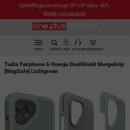
Opheffingsuitverkoop OP=OP alles -40%.
Bekijk ons aanbod
.
Ga
naar
inhoud
Login
Tudia Fairphone 6 Hoesje DualShield MergeGrip
[MagSafe] Lichtgroen