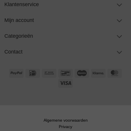
Klantenservice
Mijn account
Categorieën
Contact
PayPal
IDeal
Bank
Bancontact
Maestro
Klarna
Maste
Transfer
Visa
Algemene voorwaarden
Privacy