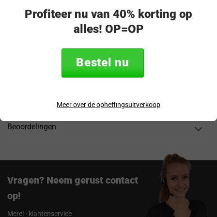
Veilig & achteraf betalen
Profiteer nu van 40% korting op
“Snel en eenvoudig te bestellen. Snel geleverd!”
alles! OP=OP
Productomschrijving
Bestel nu
Specificaties
Verzending & retourneren
Meer over de opheffingsuitverkoop
Beoordelingen
Vragen? Neem gerust contact
op!
Merel - klantenservice