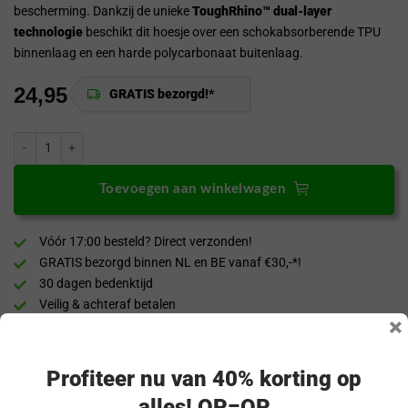
bescherming. Dankzij de unieke
ToughRhino™ dual-layer
technologie
beschikt dit hoesje over een schokabsorberende TPU
binnenlaag en een harde polycarbonaat buitenlaag.
24,95
GRATIS bezorgd!*
Tudia Fairphone 6 Hoesje DualShield MergeGrip Donkergroen aantal
Toevoegen aan winkelwagen
Vóór 17:00 besteld? Direct verzonden!
GRATIS bezorgd binnen NL en BE vanaf €30,-*!
30 dagen bedenktijd
Veilig & achteraf betalen
×
“Snel en eenvoudig te bestellen. Snel geleverd!”
Profiteer nu van 40% korting op
Productomschrijving
alles! OP=OP