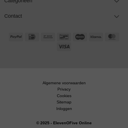
Categorieën
Contact
PayPal
IDeal
Bank
Bancontact
Maestro
Klarna
Maste
Transfer
Visa
Algemene voorwaarden
Privacy
Cookies
Sitemap
Inloggen
© 2025 - ElevenOFive Online