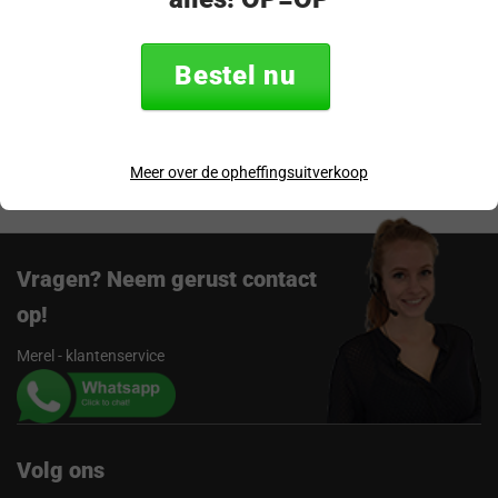
Specificaties
Bestel nu
Verzending & retourneren
Beoordelingen
Meer over de opheffingsuitverkoop
Vragen? Neem gerust contact
op!
Merel - klantenservice
Volg ons