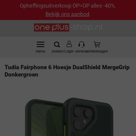
Opheffingsuitverkoop OP=OP alles -40%.
Bekijk ons aanbod
.
Ga
naar
inhoud
Login
Tudia Fairphone 6 Hoesje DualShield MergeGrip
Donkergroen