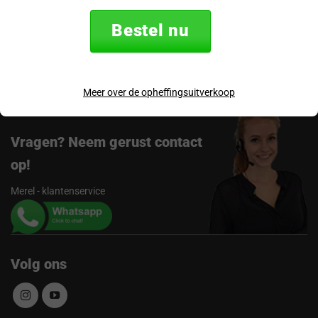
Bestel nu
Verzending & retourneren
Beoordelingen
Meer over de opheffingsuitverkoop
Vragen? Neem gerust contact
op!
Merel - klantenservice
Volg ons