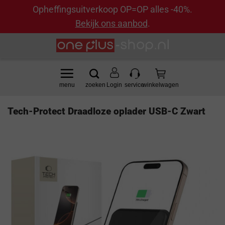
Opheffingsuitverkoop OP=OP alles -40%.
Bekijk ons aanbod
.
Ga
naar
inhoud
Login
Tech-Protect Draadloze oplader USB-C Zwart