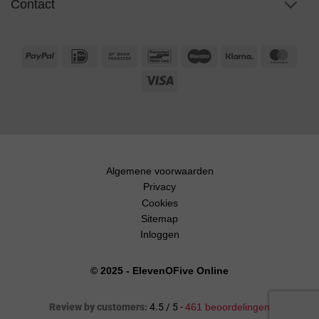
Contact
PayPal
IDeal
Bank
Bancontact
Maestro
Klarna
Maste
Transfer
Visa
Algemene voorwaarden
Privacy
Cookies
Sitemap
Inloggen
© 2025 - ElevenOFive Online
Review by customers:
4.5 / 5 -
461 beoordelingen