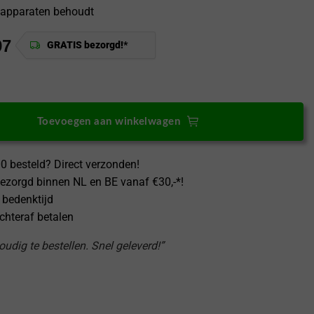
 apparaten behoudt
97
GRATIS bezorgd!*
S01 Schoonmaak Set 20in1 Smartphone - Oordopjes - Tablet - Laptop a
Toevoegen aan winkelwagen
0 besteld? Direct verzonden!
ezorgd binnen NL en BE vanaf €30,-*!
 bedenktijd
achteraf betalen
udig te bestellen. Snel geleverd!”