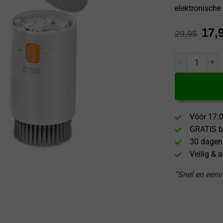
elektronische
17,
29,95
Tech-Protect C
Vóór 17:0
GRATIS b
30 dagen
Veilig & 
“Snel en eenvo