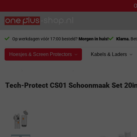
O
Ga
naar
inhoud
Op werkdagen vóór 17:00 besteld?
Morgen in huis!
Klarna.
Bet
Hoesjes & Screen Protectors
Kabels & Laders
Home
>
Overige Accessoires
>
Smartphone Hygiëne
Tech-Protect CS01 Schoonmaak Set 20in