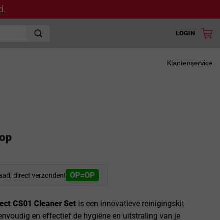
d
.
LOGIN
Klantenservice
top
OP=OP
aad, direct verzonden!
ect CS01 Cleaner Set
is een innovatieve reinigingskit
nvoudig en effectief de hygiëne en uitstraling van je