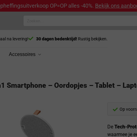
pheffingsuitverkoop OP=OP alles -40%.
Bekijk ons aanbo
Zoeken
naar:
aal na levering!
30 dagen bedenktijd!
Rustig bekijken.
Accessoires
1 Smartphone – Oordopjes – Tablet – Lap
Op voorr
De
Tech-Prot
waarmee je ee