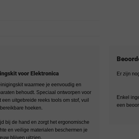
Beoord
ngskit voor Elektronica
Er zijn n
einigingskit waarmee je eenvoudig en
apparaten behoudt. Speciaal ontworpen voor
Enkel ing
 een uitgebreide reeks tools om stof, vuil
een beoor
t bereikbare hoeken.
ijd bij de hand en zorgt het ergonomische
e en veilige materialen beschermen je
euw blijven uitzien.