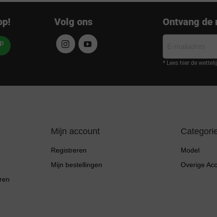
op!
Volg ons
Ontvang de 
E-
mailadres
* Lees hier de wettel
Mijn account
Categori
Registreren
Model
Mijn bestellingen
Overige Ac
ren