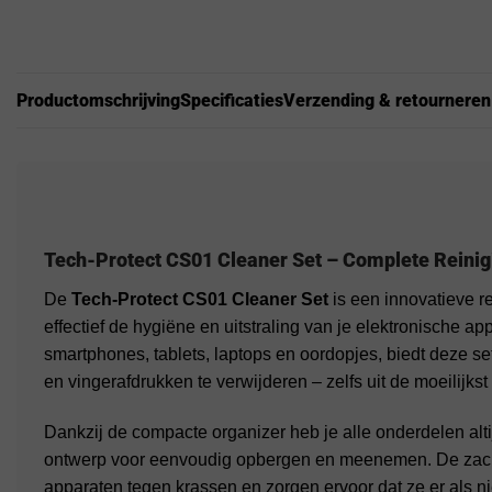
Productomschrijving
Specificaties
Verzending & retourneren
Tech-Protect CS01 Cleaner Set – Complete Reinigi
De
Tech-Protect CS01 Cleaner Set
is een innovatieve r
effectief de hygiëne en uitstraling van je elektronische 
smartphones, tablets, laptops en oordopjes, biedt deze set
en vingerafdrukken te verwijderen – zelfs uit de moeilijks
Dankzij de compacte organizer heb je alle onderdelen alt
ontwerp voor eenvoudig opbergen en meenemen. De zacht
apparaten tegen krassen en zorgen ervoor dat ze er als ni