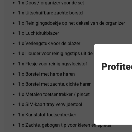
1 x Doos / organizer voor de set
1 x Uitschuifbare zachte borstel
1 x Reinigingsdoekje op het deksel van de organizer
1 x Luchtdrukblazer
1 x Verlengstuk voor de blazer
1 x Houder voor reinigingstips uit de set
Profit
1 x Flesje voor reinigingsvloeistof
1 x Borstel met harde haren
1 x Borstel met zachte, dichte haren
1 x Metalen toetsentrekker / pincet
1 x SIM-kaart tray verwijdertool
1 x Kunststof toetsentrekker
1 x Zachte, gebogen tip voor kieren en spleten