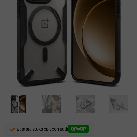
OP=OP
Laatste stuks op voorraad!