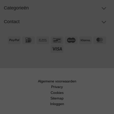
Categorieën
Contact
PayPal
IDeal
Bank
Bancontact
Maestro
Klarna
Maste
Transfer
Visa
Algemene voorwaarden
Privacy
Cookies
Sitemap
Inloggen