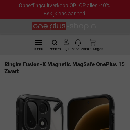
Opheffingsuitverkoop OP=OP alles -40%.
Bekijk ons aanbod
.
Ga
naar
inhoud
Login
Ringke Fusion-X Magnetic MagSafe OnePlus 15
Zwart