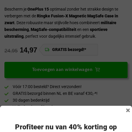
Bescherm je
OnePlus 15
optimaal zonder het strakke design te
verbergen met de
Ringke Fusion-X Magnetic MagSafe Case in
zwart
. Deze robuuste maar stijlvolle hoes combineert
militaire
bescherming
,
MagSafe-compatibiliteit
en een
sportieve
uitstraling
, perfect voor dagelijks intensief gebruik.
14,97
GRATIS bezorgd!*
24,95
Toevoegen aan winkelwagen
Vóór 17:00 besteld? Direct verzonden!
GRATIS bezorgd binnen NL en BE vanaf €30,-*!
30 dagen bedenktijd
Veilig & achteraf betalen
×
“Snel en eenvoudig te bestellen. Snel geleverd!”
Profiteer nu van 40% korting op