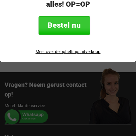
alles! OP=OP
Productomschrijving
Specificaties
Bestel nu
Verzending & retourneren
Beoordelingen
Meer over de opheffingsuitverkoop
Vragen? Neem gerust contact
op!
Merel - klantenservice