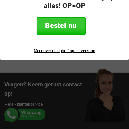
alles! OP=OP
Productomschrijving
Specificaties
Bestel nu
Verzending & retourneren
Meer over de opheffingsuitverkoop
Beoordelingen
Vragen? Neem gerust contact
op!
Merel - klantenservice