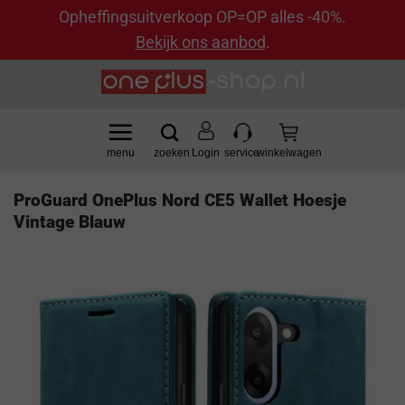
Opheffingsuitverkoop OP=OP alles -40%.
Bekijk ons aanbod
.
Ga
naar
inhoud
Login
ProGuard OnePlus Nord CE5 Wallet Hoesje
Vintage Blauw