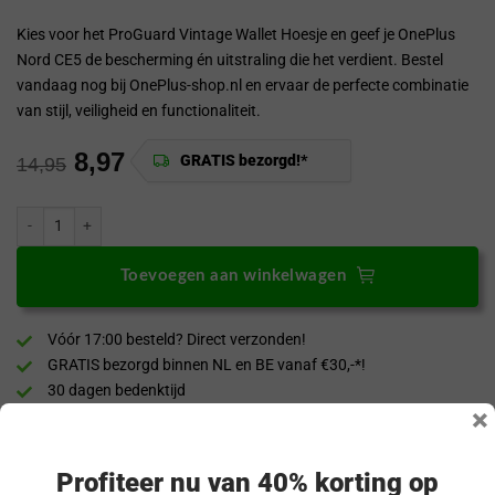
Kies voor het ProGuard Vintage Wallet Hoesje en geef je OnePlus
Nord CE5 de bescherming én uitstraling die het verdient. Bestel
vandaag nog bij OnePlus-shop.nl en ervaar de perfecte combinatie
van stijl, veiligheid en functionaliteit.
8,97
GRATIS bezorgd!*
14,95
ProGuard OnePlus Nord CE5 Wallet Hoesje Vintage Blauw aantal
Toevoegen aan winkelwagen
Vóór 17:00 besteld? Direct verzonden!
GRATIS bezorgd binnen NL en BE vanaf €30,-*!
30 dagen bedenktijd
×
Veilig & achteraf betalen
“Snel en eenvoudig te bestellen. Snel geleverd!”
Profiteer nu van 40% korting op