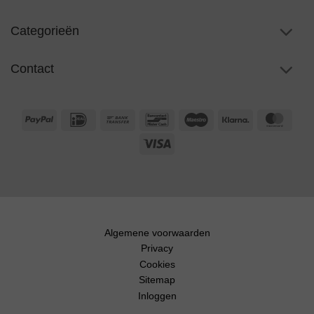
Categorieën
Contact
PayPal
IDeal
Bank
Bancontact
Maestro
Klarna
Maste
Transfer
Visa
Algemene voorwaarden
Privacy
Cookies
Sitemap
Inloggen