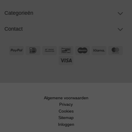
Categorieën
Contact
PayPal
IDeal
Bank
Bancontact
Maestro
Klarna
Maste
Transfer
Visa
Algemene voorwaarden
Privacy
Cookies
Sitemap
Inloggen