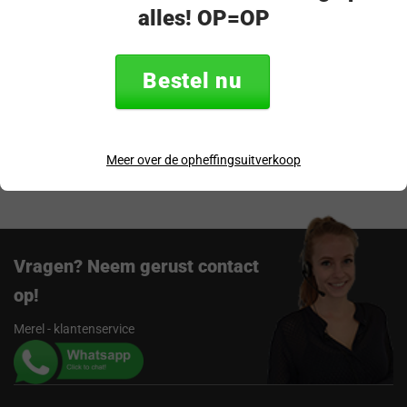
alles! OP=OP
Productomschrijving
Specificaties
Bestel nu
Verzending & retourneren
Meer over de opheffingsuitverkoop
Beoordelingen
Vragen? Neem gerust contact
op!
Merel - klantenservice