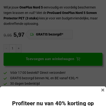
Wil je jouw
OnePlus Nord 5
eenvoudig en voordelig beschermen
tegen krassen en vuil? Met de
ProGuard OnePlus Nord 5 Screen
Protector PET (3 stuks)
kies je voor een budgetvriendelijke, maar
doeltreffende oplossing.
5,97
GRATIS bezorgd!*
9,95
ProGuard OnePlus Nord 5 Screen Protector PET (3 st.) aantal
Toevoegen aan winkelwagen
Vóór 17:00 besteld? Direct verzonden!
GRATIS bezorgd binnen NL en BE vanaf €30,-*!
30 dagen bedenktijd
×
Veilig & achteraf betalen
“Snel en eenvoudig te bestellen. Snel geleverd!”
Profiteer nu van 40% korting op