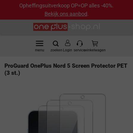
Opheffingsuitverkoop OP=OP alles -40%.
Bekijk ons aanbod
.
Ga
naar
inhoud
Login
ProGuard OnePlus Nord 5 Screen Protector PET
(3 st.)