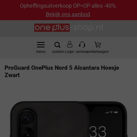
Opheffingsuitverkoop OP=OP alles -40%.
Bekijk ons aanbod
.
Ga
naar
inhoud
Login
ProGuard OnePlus Nord 5 Alcantara Hoesje
Zwart