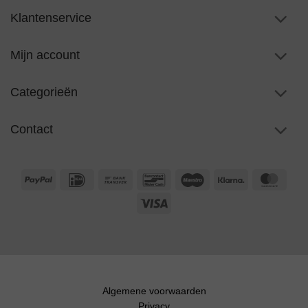
Klantenservice
Mijn account
Categorieën
Contact
PayPal
IDeal
Bank
Bancontact
Maestro
Klarna
Maste
Transfer
Visa
Algemene voorwaarden
Privacy