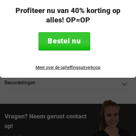
Veilig & achteraf betalen
Profiteer nu van 40% korting op
“Snel en eenvoudig te bestellen. Snel geleverd!”
alles! OP=OP
Productomschrijving
Bestel nu
Specificaties
Verzending & retourneren
Meer over de opheffingsuitverkoop
Beoordelingen
Vragen? Neem gerust contact
op!