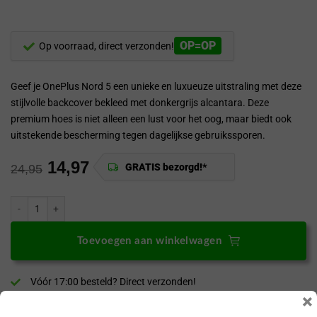
OP=OP
Op voorraad, direct verzonden!
Geef je OnePlus Nord 5 een unieke en luxueuze uitstraling met deze
stijlvolle backcover bekleed met donkergrijs alcantara. Deze
premium hoes is niet alleen een lust voor het oog, maar biedt ook
uitstekende bescherming tegen dagelijkse gebruikssporen.
14,97
GRATIS bezorgd!*
24,95
ProGuard OnePlus Nord 5 Alcantara Hoesje Zwart aantal
Toevoegen aan winkelwagen
Vóór 17:00 besteld? Direct verzonden!
×
GRATIS bezorgd binnen NL en BE vanaf €30,-*!
30 dagen bedenktijd