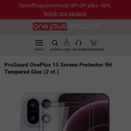
Opheffingsuitverkoop OP=OP alles -40%.
Bekijk ons aanbod
.
Ga
naar
inhoud
Login
ProGuard OnePlus 15 Screen Protector 9H
Tempered Glas (2 st.)