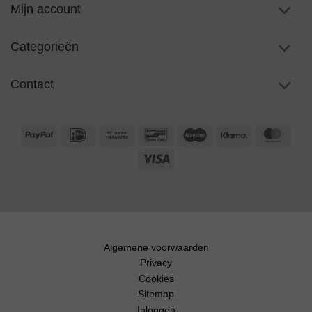
Mijn account
Categorieën
Contact
PayPal
IDeal
Bank
Bancontact
Maestro
Klarna
Maste
Transfer
Visa
Algemene voorwaarden
Privacy
Cookies
Sitemap
Inloggen