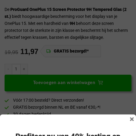
De
ProGuard OnePlus 15 Screen Protector 9H Tempered Glas (2
st.)
biedt hoogwaardige bescherming voor het display van je
OnePlus 15. Met een hardheid van
9H
behoort deze screen
protector tot de sterkste in zijn klasse en beschermt hij het scherm
effectief tegen krassen, barsten en dagelijkse slijtage.
11,97
GRATIS bezorgd!*
19,95
ProGuard OnePlus 15 Screen Protector 9H Tempered Glas (2 st.) aantal
Toevoegen aan winkelwagen
Vóór 17:00 besteld? Direct verzonden!
GRATIS bezorgd binnen NL en BE vanaf €30,-*!
30 dagen bedenktijd
×
Veilig & achteraf betalen
“Snel en eenvoudig te bestellen. Snel geleverd!”