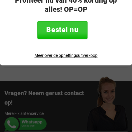
Profiteer nu van 40% korting op
alles! OP=OP
Productomschrijving
Bestel nu
Specificaties
Verzending & retourneren
Meer over de opheffingsuitverkoop
Beoordelingen
Vragen? Neem gerust contact
op!
Merel - klantenservice