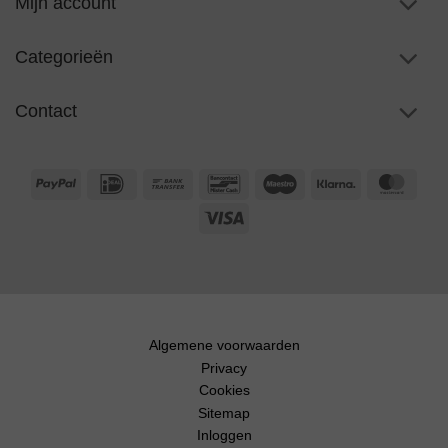
Mijn account
Categorieën
Contact
PayPal
IDeal
Bank
Bancontact
Maestro
Klarna
Maste
Transfer
Visa
Algemene voorwaarden
Privacy
Cookies
Sitemap
Inloggen