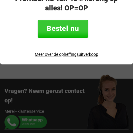
alles! OP=OP
Productomschrijving
Bestel nu
Specificaties
Verzending & retourneren
Meer over de opheffingsuitverkoop
Beoordelingen
Vragen? Neem gerust contact
op!
Merel - klantenservice