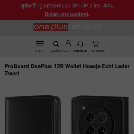
Opheffingsuitverkoop OP=OP alles -40%.
Bekijk ons aanbod
.
Ga
naar
inhoud
Login
ProGuard OnePlus 12R Wallet Hoesje Echt Leder
Zwart