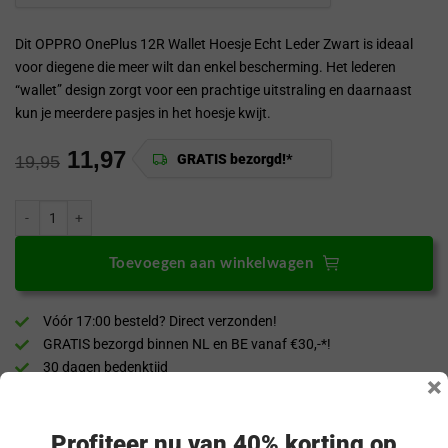
Dit OPPRO OnePlus 12R Wallet Hoesje Echt Leder Zwart is ideaal
voor diegene die meer wilt dan enkel bescherming. Het lederen
“wallet” design zorgt voor een prachtige uitstraling en daarnaast
kun je meerdere pasjes in het hoesje kwijt.
11,97
GRATIS bezorgd!*
19,95
ProGuard OnePlus 12R Wallet Hoesje Echt Leder Zwart aantal
Toevoegen aan winkelwagen
Vóór 17:00 besteld? Direct verzonden!
GRATIS bezorgd binnen NL en BE vanaf €30,-*!
30 dagen bedenktijd
×
Veilig & achteraf betalen
“Snel en eenvoudig te bestellen. Snel geleverd!”
Profiteer nu van 40% korting op