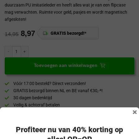
duurzaam PU imitatieleder en heeft alles wat je van een flipcase
mag verwachten. Ruimte voor geld, pasjes en wordt magnetisch
afgesloten!
8,97
GRATIS bezorgd!*
14,95
ProGuard OnePlus 12R Wallet Flip Case Zwart aantal
Toevoegen aan winkelwagen
Vóór 17:00 besteld? Direct verzonden!
GRATIS bezorgd binnen NL en BE vanaf €30,-*!
30 dagen bedenktijd
Veilig & achteraf betalen
×
“Snel en eenvoudig te bestellen. Snel geleverd!”
Profiteer nu van 40% korting op
Productomschrijving