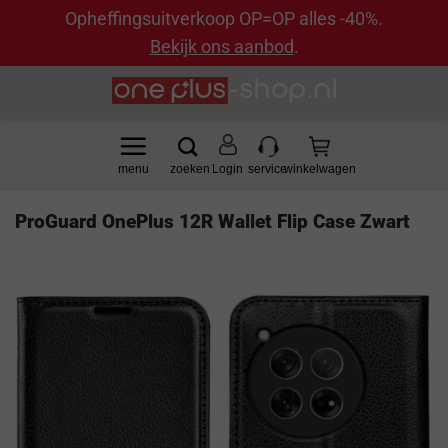
Opheffingsuitverkoop OP=OP alles -40%.
Bekijk ons aanbod
.
Ga
naar
inhoud
Login
ProGuard OnePlus 12R Wallet Flip Case Zwart