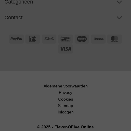
Categorieën
Contact
PayPal
IDeal
Bank
Bancontact
Maestro
Klarna
Maste
Transfer
Visa
Algemene voorwaarden
Privacy
Cookies
Sitemap
Inloggen
© 2025 - ElevenOFive Online