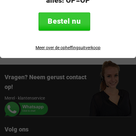
alles! OP=OP
Specificaties
Bestel nu
Verzending & retourneren
Beoordelingen
Meer over de opheffingsuitverkoop
Vragen? Neem gerust contact
op!
Merel - klantenservice
Volg ons