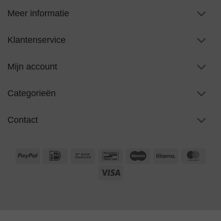
Meer informatie
Klantenservice
Mijn account
Categorieën
Contact
PayPal
IDeal
Bank
Bancontact
Maestro
Klarna
Maste
Transfer
Visa