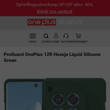
Opheffingsuitverkoop OP=OP alles -40%.
Bekijk ons aanbod
.
Ga
naar
inhoud
Login
ProGuard OnePlus 12R Hoesje Liquid Silicone
Groen