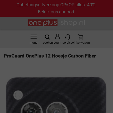
Opheffingsuitverkoop OP=OP alles -40%.
Bekijk ons aanbod
.
Ga
naar
inhoud
Login
ProGuard OnePlus 12 Hoesje Carbon Fiber