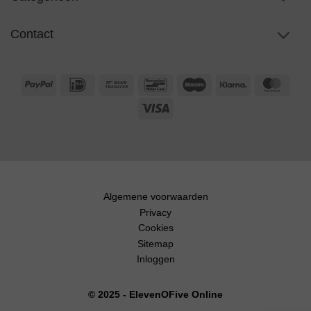
Contact
PayPal
IDeal
Bank
Bancontact
Maestro
Klarna
Maste
Transfer
Visa
Algemene voorwaarden
Privacy
Cookies
Sitemap
Inloggen
© 2025 - ElevenOFive Online