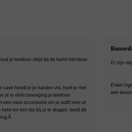
Beoord
ud je telefoon altijd bij de hand met deze
Er zijn n
Enkel ing
case houdt je je handen vrij, hoef je niet
een beoor
 je in eÌeÌn beweging je telefoon
t een mooi accessoire om je outfit mee af
ebt om een tas bij je te dragen, biedt dit
sing.Â