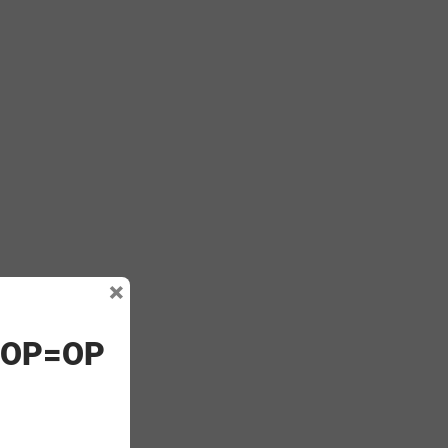
×
! OP=OP