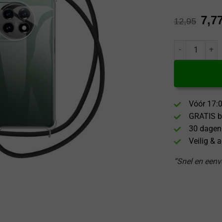
7,7
12,95
ProGuard OnePl
Vóór 17:0
GRATIS b
30 dagen
Veilig & 
“Snel en eenvo