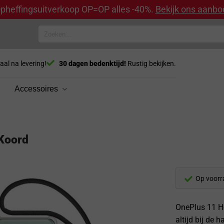
pheffingsuitverkoop OP=OP alles -40%.
Bekijk ons aanbo
Zoeken
naar:
aal na levering!
30 dagen bedenktijd!
Rustig bekijken.
Accessoires
Koord
Op voorr
OnePlus 11 Ho
altijd bij de