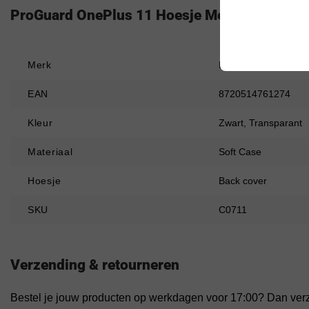
ProGuard OnePlus 11 Hoesje Met Zwart Koor
Merk
ProGuard
EAN
8720514761274
Kleur
Zwart, Transparant
Materiaal
Soft Case
Hoesje
Back cover
SKU
C0711
Verzending & retourneren
Bestel je jouw producten op werkdagen voor 17:00? Dan ver