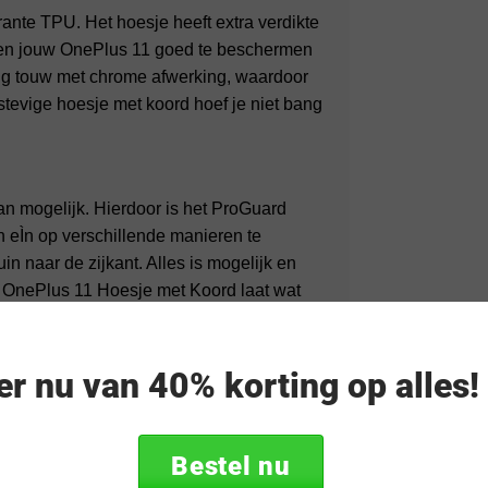
nte TPU. Het hoesje heeft extra verdikte
 en jouw OnePlus 11 goed te beschermen
vig touw met chrome afwerking, waardoor
 stevige hoesje met koord hoef je niet bang
an mogelijk. Hierdoor is het ProGuard
 eÌn op verschillende manieren te
n naar de zijkant. Alles is mogelijk en
d OnePlus 11 Hoesje met Koord laat wat
eer nu van 40% korting op alles
Bestel nu