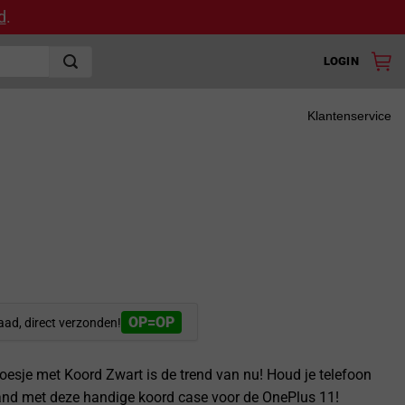
d
.
LOGIN
Klantenservice
OP=OP
aad, direct verzonden!
esje met Koord Zwart is de trend van nu! Houd je telefoon
 hand met deze handige koord case voor de OnePlus 11!