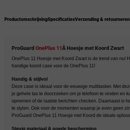
Productomschrijving
Specificaties
Verzending & retourneren
ProGuard
OnePlus 11
Â Hoesje met Koord Zwart
OnePlus 11 Hoesje met Koord Zwart is de trend van nu! Ho
handige koord case voor de OnePlus 11!
Handig & stijlvol
Deze case is ideaal voor de eeuwige multitasker. Met deze 
je gehele tas te doorzoeken om je telefoon te vinden en kun
opnemen of de laatste berichten checken. Daarnaast is he
te stylen. Ook voor de momenten waarop je even geen zin h
ProGuard OnePlus 11 Hoesje met Koord de ideale oplos
Stevig materiaal & goede bescherming