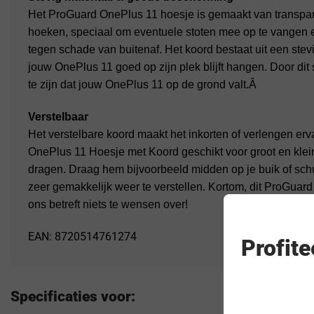
Het ProGuard OnePlus 11 hoesje is gemaakt van transpara
hoeken, speciaal om eventuele stoten mee op te vangen
tegen schade van buitenaf. Het koord bestaat uit een ste
jouw OnePlus 11 goed op zijn plek blijft hangen. Door dit
te zijn dat jouw OnePlus 11 op de grond valt.Â
Verstelbaar
Het verstelbare koord maakt het inkorten of verlengen erv
OnePlus 11 Hoesje met Koord geschikt voor groot en klein
dragen. Draag hem bijvoorbeeld midden op je buik of schui
zeer gemakkelijk weer te verstellen. Kortom, dit ProGuar
ons betreft niets te wensen over!
EAN: 8720514761274
Profit
Specificaties voor: