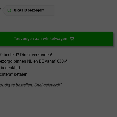
7
GRATIS bezorgd!*
us 11 Hoesje Met Zwart Koord aantal
Toevoegen aan winkelwagen
0 besteld? Direct verzonden!
ezorgd binnen NL en BE vanaf €30,-*!
 bedenktijd
achteraf betalen
udig te bestellen. Snel geleverd!”