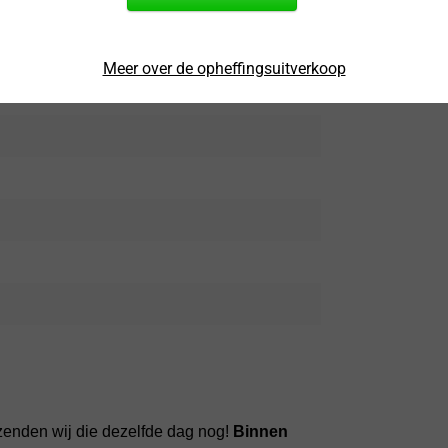
d
Meer over de opheffingsuitverkoop
zenden wij die dezelfde dag nog!
Binnen