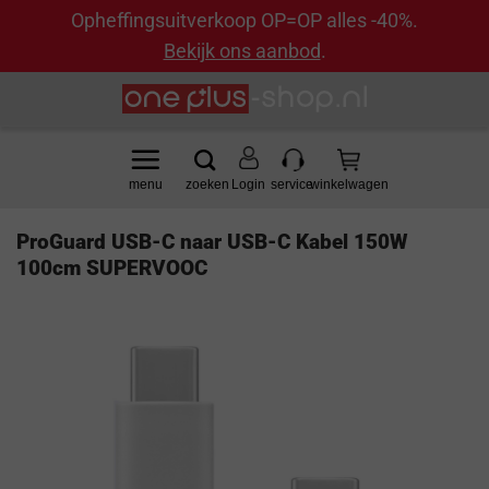
Opheffingsuitverkoop OP=OP alles -40%.
Bekijk ons aanbod
.
Ga
naar
inhoud
Login
ProGuard USB-C naar USB-C Kabel 150W
100cm SUPERVOOC