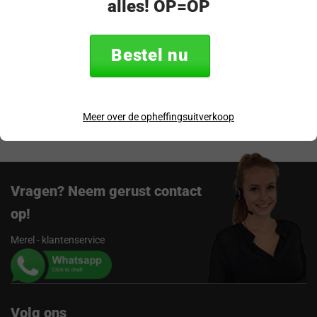
alles! OP=OP
Productomschrijving
Specificaties
Bestel nu
Verzending & retourneren
Beoordelingen
Meer over de opheffingsuitverkoop
Vragen? Neem gerust contact
op!
Merel - klantenservice
Volg ons