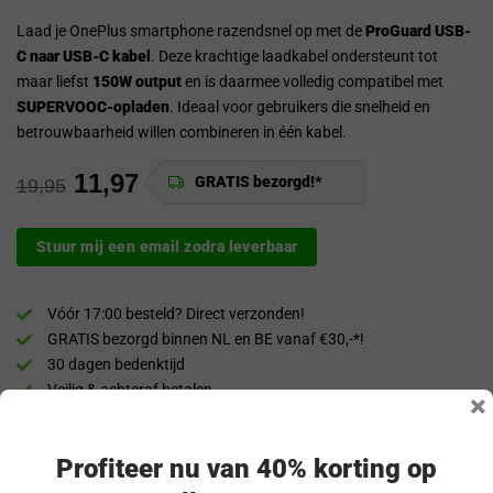
Laad je OnePlus smartphone razendsnel op met de
ProGuard USB-
C naar USB-C kabel
. Deze krachtige laadkabel ondersteunt tot
maar liefst
150W output
en is daarmee volledig compatibel met
SUPERVOOC-opladen
. Ideaal voor gebruikers die snelheid en
betrouwbaarheid willen combineren in één kabel.
11,97
GRATIS bezorgd!*
19,95
Stuur mij een email zodra leverbaar
Vóór 17:00 besteld? Direct verzonden!
GRATIS bezorgd binnen NL en BE vanaf €30,-*!
30 dagen bedenktijd
Veilig & achteraf betalen
×
“Snel en eenvoudig te bestellen. Snel geleverd!”
Profiteer nu van 40% korting op