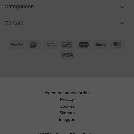
Categorieën
Contact
PayPal
IDeal
Bank
Bancontact
Maestro
Klarna
Maste
Transfer
Visa
Algemene voorwaarden
Privacy
Cookies
Sitemap
Inloggen