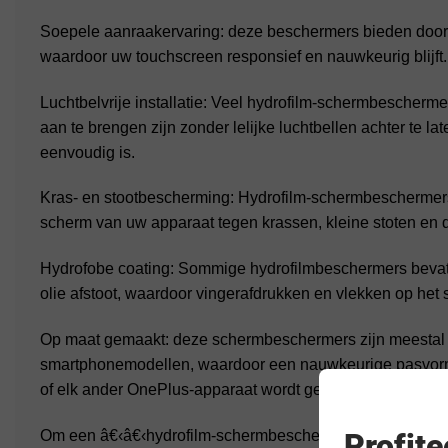
Soepele aanraakervaring: deze beschermers bieden door
waardoor uw touchscreen responsief en nauwkeurig blijft.
Luchtbelvrije installatie: Veel hydrofilm-schermbescherme
aan te brengen zijn zonder lelijke luchtbellen achter te la
eenvoudig is.
Kras- en stootbescherming: Hydrofilm-schermbeschermers 
scherm van uw apparaat tegen krassen, kleine stoten en da
Hydrofobe coating: Sommige hydrofilmbeschermers bevatt
olie afstoot, waardoor vingerafdrukken en vlekken op he
Op maat gemaakt: deze schermbeschermers zijn meestal 
smartphonemodellen, waardoor een nauwkeurige pasvorm
of elk ander OnePlus-apparaat wordt gegarandeerd.
Om een â€‹â€‹hydrofilm-schermbeschermer voor uw spec
Profit