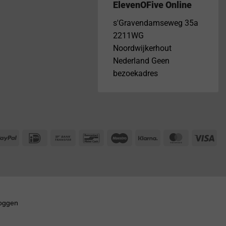
ElevenOFive Online
s'Gravendamseweg 35a
2211WG
Noordwijkerhout
Nederland Geen
bezoekadres
PayPal
IDeal
Bank
Bancontact
Maestro
Klarna
MasterCar
Vis
Transfer
loggen