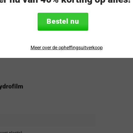
erde OnePlus-retailers, officieÌˆle
ten die schermbeschermers voor het
brikant volgt voor een juiste installatie
Bestel nu
seren en het scherm van uw apparaat te
Meer over de opheffingsuitverkoop
ydrofilm
rant plastic)