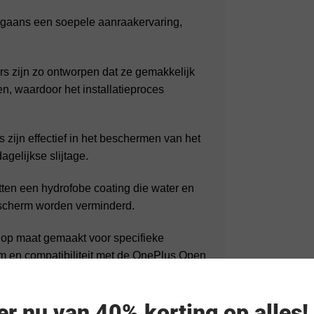
gaans een soepele aanraakervaring,
rs zijn zo ontworpen dat ze gemakkelijk
ten, waardoor het installatieproces
zijn effectief in het beschermen van het
gelijkse slijtage.
en een hydrofobe coating die water en
t scherm worden verminderd.
op maat gemaakt voor specifieke
 en compatibiliteit met de OnePlus Open
ifieke OnePlus Open-smartphone te
eer nu van 40% korting op alles