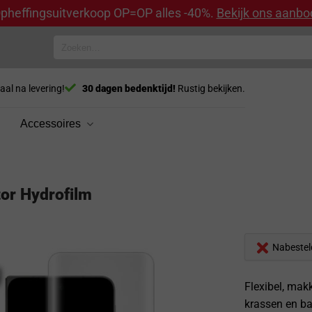
pheffingsuitverkoop OP=OP alles -40%.
Bekijk ons aanbo
Zoeken
naar:
aal na levering!
30 dagen bedenktijd!
Rustig bekijken.
Accessoires
or Hydrofilm
Nabestel
Flexibel, mak
krassen en ba