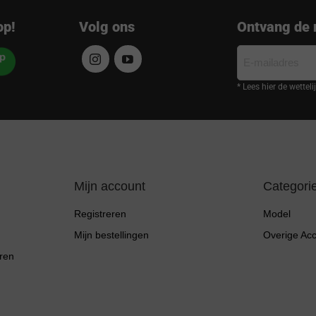
op!
Volg ons
Ontvang de 
E-
mailadres
* Lees hier de wettel
Mijn account
Categori
Registreren
Model
Mijn bestellingen
Overige Ac
ren