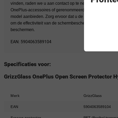
vinden, raden we u aan contact op te nemen met geautorise
OnePlus-accessoires of gerenommeerde externe fabrikan
model aanbieden. Zorg ervoor dat u de instructies van de fa
om de effectiviteit van de schermbeschermer te maximali
beschermen.
EAN: 5904063589104
Specificaties voor:
GrizzGlass OnePlus Open Screen Protector H
Merk
GrizzGlass
EAN
5904063589104
Screen protector
PET (flexibel transpa