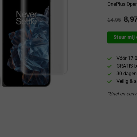
OnePlus Open
8,9
14,95
Stuur mij
Vóór 17:0
GRATIS b
30 dagen
Veilig & 
“Snel en eenvo