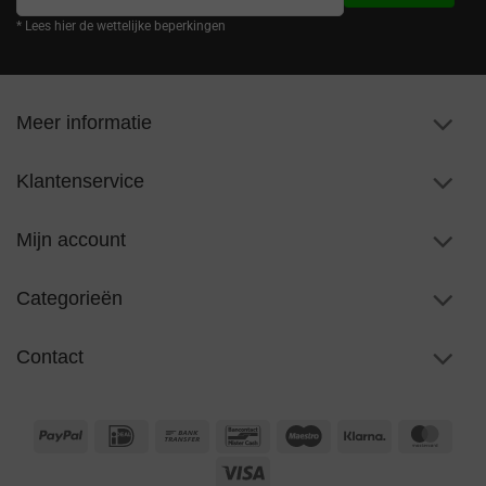
mailadres
* Lees hier de wettelijke beperkingen
Meer informatie
Klantenservice
Mijn account
Categorieën
Contact
PayPal
IDeal
Bank
Bancontact
Maestro
Klarna
Maste
Transfer
Visa