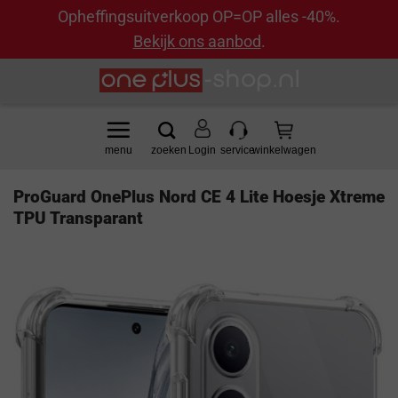
Opheffingsuitverkoop OP=OP alles -40%.
Bekijk ons aanbod
.
Ga
naar
inhoud
Login
ProGuard OnePlus Nord CE 4 Lite Hoesje Xtreme
TPU Transparant