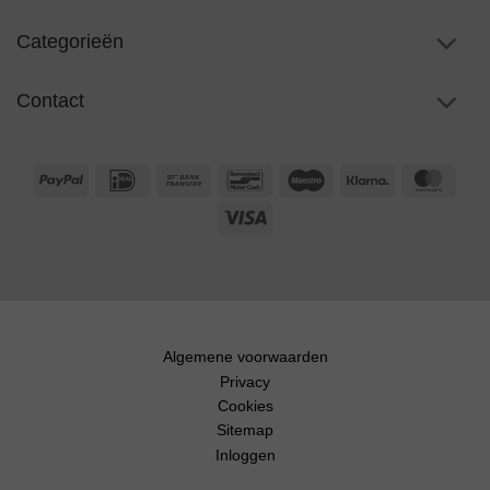
Categorieën
Contact
PayPal
IDeal
Bank
Bancontact
Maestro
Klarna
Maste
Transfer
Visa
Algemene voorwaarden
Privacy
Cookies
Sitemap
Inloggen