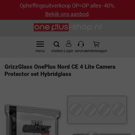
Opheffingsuitverkoop OP=OP alles -40%.
Bekijk ons aanbod
.
Ga
naar
inhoud
Login
GrizzGlass OnePlus Nord CE 4 Lite Camera
Protector set Hybridglass