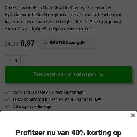
GrizzGlass OnePlus Nord CE 4 Lite Camera Protector set
Hybridglass is bedoeld om jouw camera lenzen te beschermen
tegen krassen en barsten. Je krijgt in deze kit 2 sets om jouw 4
camera’s van de OnePlus Open te beschermen.
8,97
GRATIS bezorgd!*
14,95
GrizzGlass OnePlus Nord CE 4 Lite Camera Protector set Hybridglass aant
Toevoegen aan winkelwagen
Vóór 17:00 besteld? Direct verzonden!
GRATIS bezorgd binnen NL en BE vanaf €30,-*!
30 dagen bedenktijd
×
Veilig & achteraf betalen
“Snel en eenvoudig te bestellen. Snel geleverd!”
Profiteer nu van 40% korting op