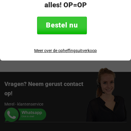
alles! OP=OP
Productomschrijving
Specificaties
Bestel nu
Verzending & retourneren
Meer over de opheffingsuitverkoop
Beoordelingen
Vragen? Neem gerust contact
op!
Merel - klantenservice