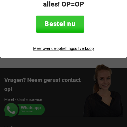
alles! OP=OP
Productomschrijving
Specificaties
Bestel nu
Verzending & retourneren
Beoordelingen
Meer over de opheffingsuitverkoop
Vragen? Neem gerust contact
op!
Merel - klantenservice