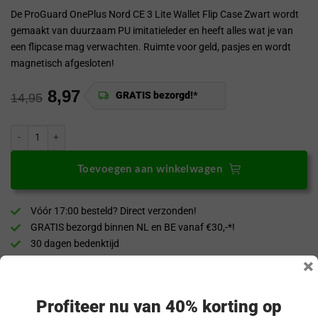
De ProGuard OnePlus Nord CE 3 Lite Wallet Flip Case Zwart wordt
gemaakt van duurzaam PU imitatieleder en heeft alles wat je van
een flipcase mag verwachten. Ruimte voor geld, pasjes en wordt
magnetisch afgesloten!
8,97
GRATIS bezorgd!*
14,95
ProGuard OnePlus Nord CE 3 Lite Wallet Flip Case Zwart aantal
Toevoegen aan winkelwagen
Vóór 17:00 besteld? Direct verzonden!
GRATIS bezorgd binnen NL en BE vanaf €30,-*!
30 dagen bedenktijd
Veilig & achteraf betalen
×
“Snel en eenvoudig te bestellen. Snel geleverd!”
Profiteer nu van 40% korting op