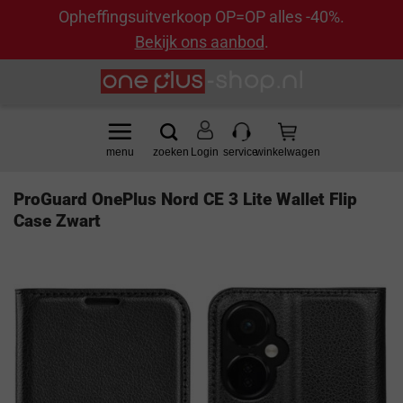
Opheffingsuitverkoop OP=OP alles -40%.
Bekijk ons aanbod
.
Ga
naar
inhoud
Login
ProGuard OnePlus Nord CE 3 Lite Wallet Flip
Case Zwart