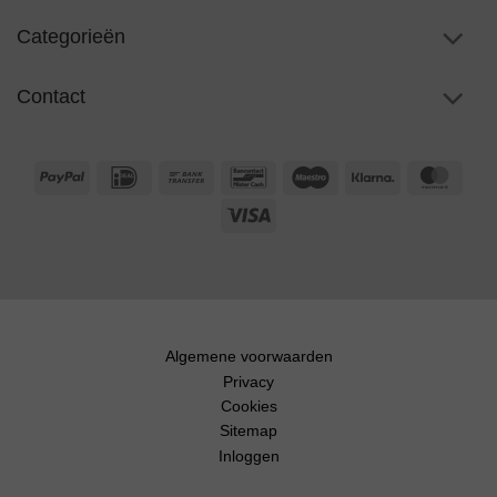
Categorieën
Contact
PayPal
IDeal
Bank
Bancontact
Maestro
Klarna
Maste
Transfer
Visa
Algemene voorwaarden
Privacy
Cookies
Sitemap
Inloggen