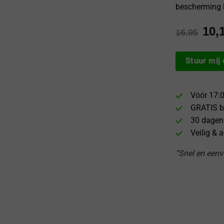
bescherming l
10,
16,95
Stuur mij
Vóór 17:0
GRATIS b
30 dagen
Veilig & 
“Snel en eenvo