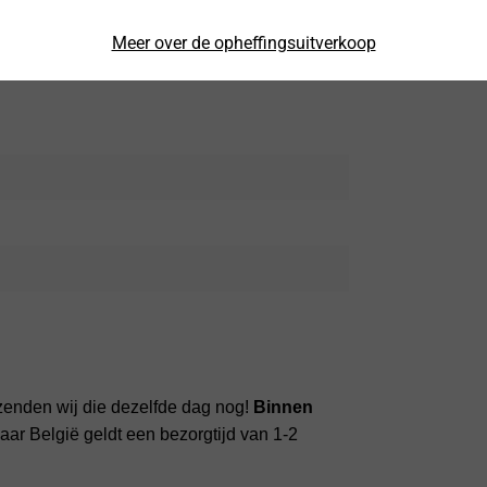
Meer over de opheffingsuitverkoop
d Glas Screen Protector (2 st.)
zenden wij die dezelfde dag nog!
Binnen
ar België geldt een bezorgtijd van 1-2