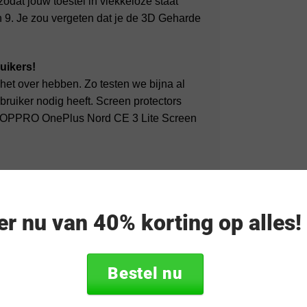
odat jouw toestel in vlekkeloze staat
an 9. Je zou vergeten dat je de 3D Geharde
uikers!
het over hebben. Zo testen we bijna al
uiker nodig heeft. Screen protectors
eze OPPRO OnePlus Nord CE 3 Lite Screen
van 2! Waarom? Omdat ook wij weten dat
l een screen protector na verloop van tijd
eer nu van 40% korting op alles
uit en ben je vele malen goedkoper uit!
Bestel nu