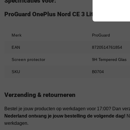
Specificaties voor:
ProGuard OnePlus Nord CE 3 Lite 2.5D Tempere
Merk
ProGuard
EAN
8720514761854
Screen protector
9H Tempered Glas
SKU
B0704
Verzending & retourneren
Bestel je jouw producten op werkdagen voor 17:00? Dan ver
Nederland ontvang je jouw bestelling de volgende dag!
Na
werkdagen.