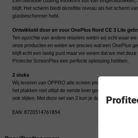
Een oleofobe coating voorkomt vuil van vingerafdrukken, z
blijft. Het scherm biedt dezelfde niveau als het scherm v
glasbeschermer hebt.
Ontwikkeld door en voor OnePlus Nord CE 3 Lite gebr
Ten opzichte van andere retailers weten wij echt waar we 
onze producten en weten we precies wat een OnePlus gebr
blijft echt een lastig punt maar we weten dat we met d
Protector ScreenPlex een perfecte oplossing hebben.
2 stuks
Wij leveren van OPPRO alle screen protectors in setjes 
het plakken niet altijd de eerste keer goed gaat. Tevens za
Profit
ook slijten. Met deze set van 2 kun je dus voorlopig voorr
EAN: 8720514761854