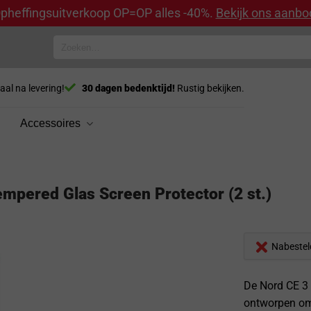
pheffingsuitverkoop OP=OP alles -40%.
Bekijk ons aanbo
Zoeken
naar:
aal na levering!
30 dagen bedenktijd!
Rustig bekijken.
Accessoires
mpered Glas Screen Protector (2 st.)
Nabestel
De Nord CE 3 
ontworpen om 