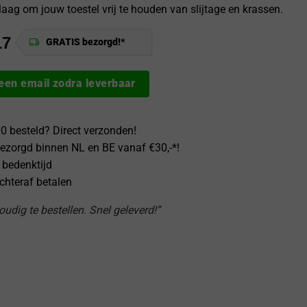
aag om jouw toestel vrij te houden van slijtage en krassen.
17
GRATIS bezorgd!*
 een email zodra leverbaar
0 besteld? Direct verzonden!
ezorgd binnen NL en BE vanaf €30,-*!
 bedenktijd
achteraf betalen
udig te bestellen. Snel geleverd!”