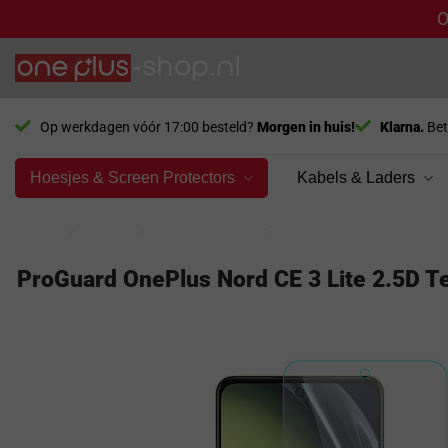
O
Ga
naar
inhoud
Op werkdagen vóór 17:00 besteld?
Morgen in huis!
Klarna.
Bet
Hoesjes & Screen Protectors
Kabels & Laders
Home
>
Model
>
Nord CE 3 Lite
>
Screen Protector
ProGuard OnePlus Nord CE 3 Lite 2.5D Te