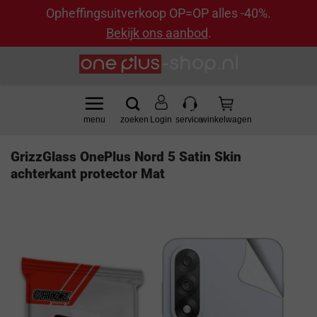
Opheffingsuitverkoop OP=OP alles -40%.
Bekijk ons aanbod
.
Ga
naar
inhoud
Login
GrizzGlass OnePlus Nord 5 Satin Skin
achterkant protector Mat