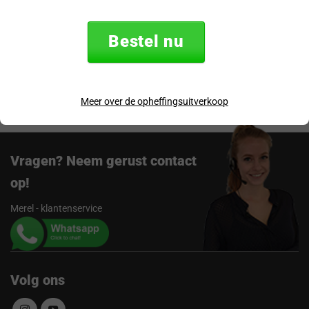
Specificaties
Bestel nu
Verzending & retourneren
Beoordelingen
Meer over de opheffingsuitverkoop
Vragen? Neem gerust contact
op!
Merel - klantenservice
Volg ons