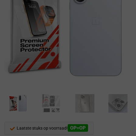
OP=OP
Laatste stuks op voorraad!