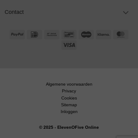
Contact
PayPal
IDeal
Bank
Bancontact
Maestro
Klarna
Maste
Transfer
Visa
Algemene voorwaarden
Privacy
Cookies
Sitemap
Inloggen
© 2025 - ElevenOFive Online