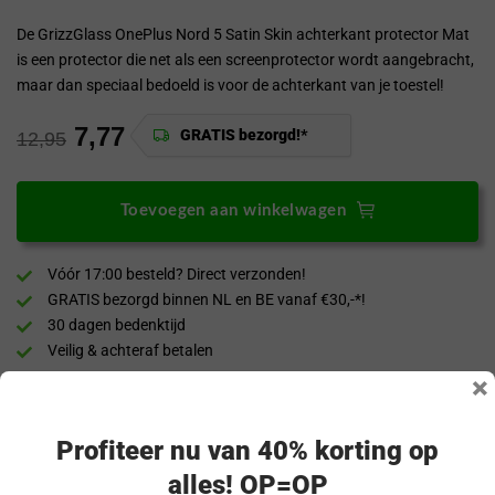
De GrizzGlass OnePlus Nord 5 Satin Skin achterkant protector Mat
is een protector die net als een screenprotector wordt aangebracht,
maar dan speciaal bedoeld is voor de achterkant van je toestel!
7,77
GRATIS bezorgd!*
12,95
Toevoegen aan winkelwagen
Vóór 17:00 besteld? Direct verzonden!
GRATIS bezorgd binnen NL en BE vanaf €30,-*!
30 dagen bedenktijd
Veilig & achteraf betalen
×
“Snel en eenvoudig te bestellen. Snel geleverd!”
Profiteer nu van 40% korting op
Productomschrijving
alles! OP=OP