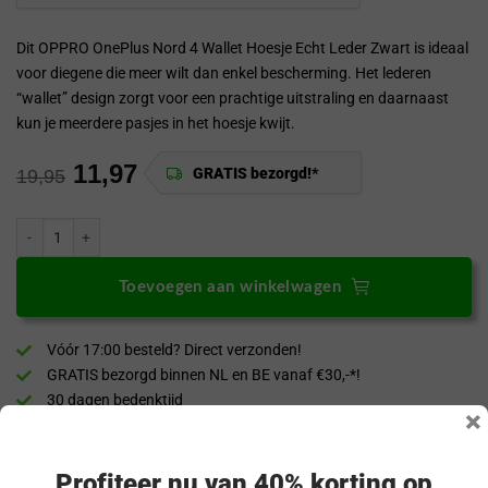
Dit OPPRO OnePlus Nord 4 Wallet Hoesje Echt Leder Zwart is ideaal
voor diegene die meer wilt dan enkel bescherming. Het lederen
“wallet” design zorgt voor een prachtige uitstraling en daarnaast
kun je meerdere pasjes in het hoesje kwijt.
11,97
GRATIS bezorgd!*
19,95
ProGuard OnePlus Nord 4 Wallet Hoesje Echt Leder Zwart aantal
Toevoegen aan winkelwagen
Vóór 17:00 besteld? Direct verzonden!
GRATIS bezorgd binnen NL en BE vanaf €30,-*!
30 dagen bedenktijd
×
Veilig & achteraf betalen
“Snel en eenvoudig te bestellen. Snel geleverd!”
Profiteer nu van 40% korting op