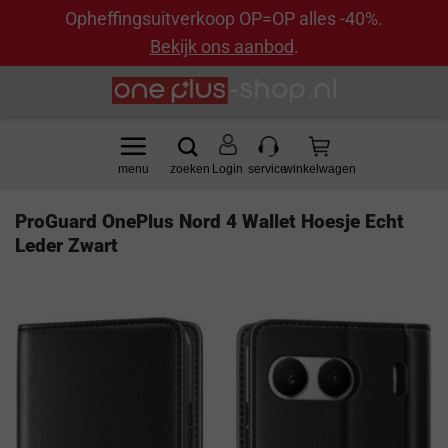
Opheffingsuitverkoop OP=OP alles -40%.
Bekijk ons aanbod
.
Ga
naar
inhoud
Login
ProGuard OnePlus Nord 4 Wallet Hoesje Echt
Leder Zwart