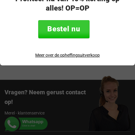
alles! OP=OP
Productomschrijving
Bestel nu
Specificaties
Verzending & retourneren
Meer over de opheffingsuitverkoop
Beoordelingen
Vragen? Neem gerust contact
op!
Merel - klantenservice