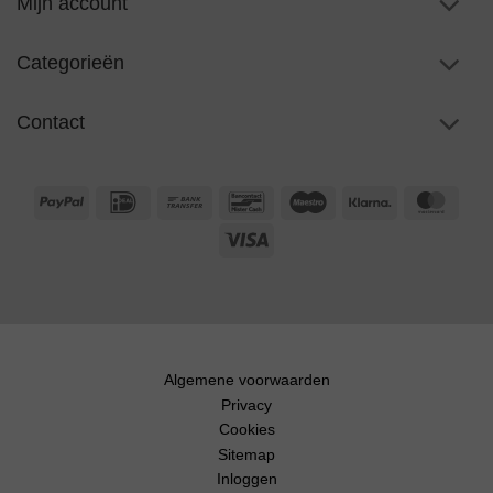
Mijn account
Categorieën
Contact
PayPal
IDeal
Bank
Bancontact
Maestro
Klarna
Maste
Transfer
Visa
Algemene voorwaarden
Privacy
Cookies
Sitemap
Inloggen