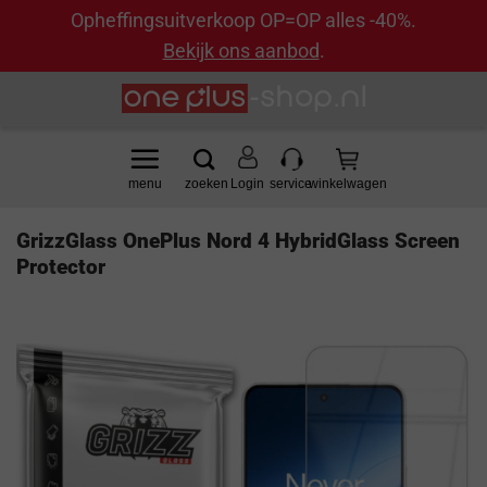
Opheffingsuitverkoop OP=OP alles -40%.
Bekijk ons aanbod
.
Ga
naar
inhoud
Login
GrizzGlass OnePlus Nord 4 HybridGlass Screen
Protector