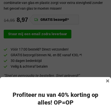
combinatie van glas en plastic zorgt voor extra stevigheid zonder
het gevoel van glas te moeten missen!
8,97
GRATIS bezorgd!*
14,95
Stuur mij een email zodra leverbaar
Vóór 17:00 besteld? Direct verzonden!
GRATIS bezorgd binnen NL en BE vanaf €30,-*!
30 dagen bedenktijd
Veilig & achteraf betalen
“Snel en eenvoudig te bestellen. Snel geleverd!”
×
Productomschrijving
Profiteer nu van 40% korting op
alles! OP=OP
Specificaties