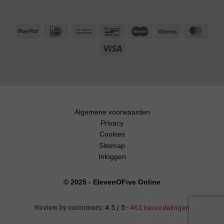
PayPal
IDeal
Bank
Bancontact
Maestro
Klarna
Maste
Transfer
Visa
Algemene voorwaarden
Privacy
Cookies
Sitemap
Inloggen
© 2025 - ElevenOFive Online
Review by customers:
4.5 / 5 -
461 beoordelingen